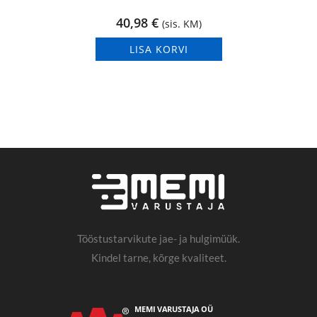
40,98
€
(sis. KM)
LISA KORVI
Tööstustarvikute jae- ja hulgimüük.
Kindel tarne, kõrge kvaliteet.