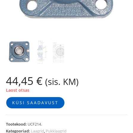
44,45
€
(sis. KM)
Laost otsas
KÜSI SAADAVUST
Tootekood:
UCF214.
Kategooriad:
Laagrid
,
Pukklaagrid