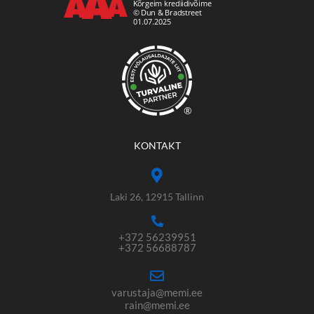
®
KONTAKT
Laki 26, 12915 Tallinn
+372 56239951
+372 56688787
varustaja@memi.ee
rain@memi.ee