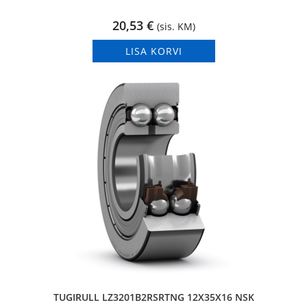
20,53
€
(sis. KM)
LISA KORVI
TUGIRULL LZ3201B2RSRTNG 12X35X16 NSK