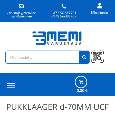
Minu konto
varustaja@memi.ee
+372 56239951
rain@memi.ee
+372 56688787
0,00
€
PUKKLAAGER d-70MM UCF