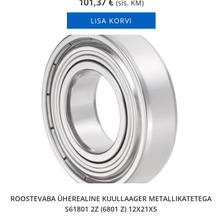
101,37
€
(sis. KM)
LISA KORVI
ROOSTEVABA ÜHEREALINE KUULLAAGER METALLIKATETEGA
S61801 2Z (6801 Z) 12X21X5