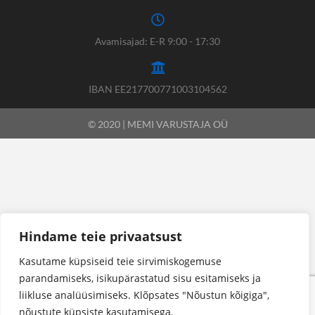
Avamisajad: E-R 9:00 - 17:30
IBAN EE217700771003104562
© 2020 | MEMI VARUSTAJA OÜ
Hindame teie privaatsust
Kasutame küpsiseid teie sirvimiskogemuse
parandamiseks, isikupärastatud sisu esitamiseks ja
liikluse analüüsimiseks. Klõpsates "Nõustun kõigiga",
nõustute küpsiste kasutamisega.