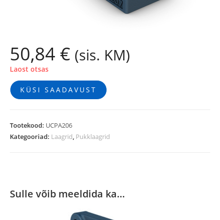
50,84
€
(sis. KM)
Laost otsas
KÜSI SAADAVUST
Tootekood:
UCPA206
Kategooriad:
Laagrid
,
Pukklaagrid
Sulle võib meeldida ka…