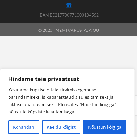
IBAN EE217700771003104562
© 2020 | MEMI VARUSTAJA OÜ
Hindame teie privaatsust
Kasutame küpsiseid teie sirvimiskogemuse
parandamiseks, isikupärastatud sisu esitamiseks ja
liikluse analüüsimiseks. Klõpsates "Nõustun kõigiga",
nõustute küpsiste kasutamisega.
Kohandan
Keeldu kõigist
Nõustun kõigiga