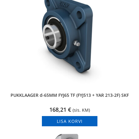
PUKKLAAGER d-65MM FYJ65 TF (FYJ513 + YAR 213-2F) SKF
168,21
€
(sis. KM)
LISA KORVI