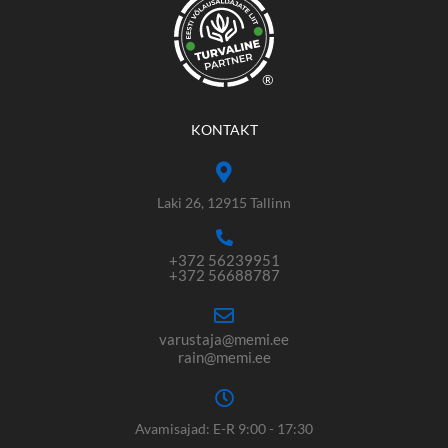
®
KONTAKT
Laki 26, 12915 Tallinn
+372 56239951
+372 56688787
varustaja@memi.ee
rain@memi.ee
Avamisajad: E-R 9:00 - 17:30