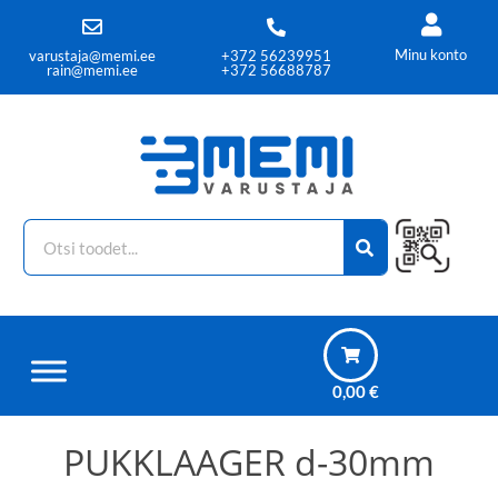
Minu konto
varustaja@memi.ee
+372 56239951
rain@memi.ee
+372 56688787
0,00
€
PUKKLAAGER d-30mm