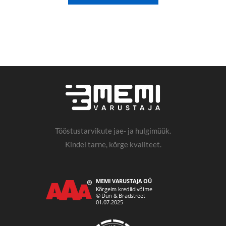
Tööstustarvikute jae- ja hulgimüük.
Kindel tarne, kõrge kvaliteet.