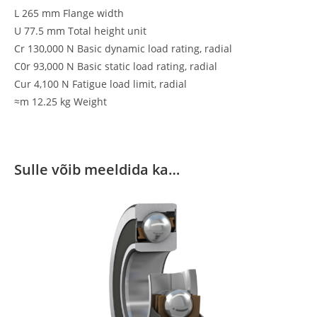
L 265 mm Flange width
U 77.5 mm Total height unit
Cr 130,000 N Basic dynamic load rating, radial
C0r 93,000 N Basic static load rating, radial
Cur 4,100 N Fatigue load limit, radial
≈m 12.25 kg Weight
Sulle võib meeldida ka…