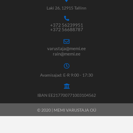
Laki 26, 12915 Tallinn
+372 56239951
+372 56688787
varustaja@memi.ee
rain@memi.ee
Avamisajad: E-R 9:00 - 17:30
IBAN EE217700771003104562
© 2020 | MEMI VARUSTAJA OÜ