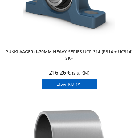
PUKKLAAGER d-70MM HEAVY SERIES UCP 314 (P314 + UC314)
SKF
216,26
€
(sis. KM)
LISA KORVI