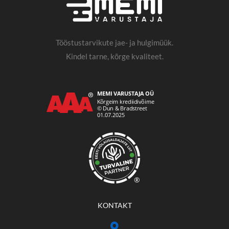
Tööstustarvikute jae- ja hulgimüük.
Kindel tarne, kõrge kvaliteet.
®
KONTAKT