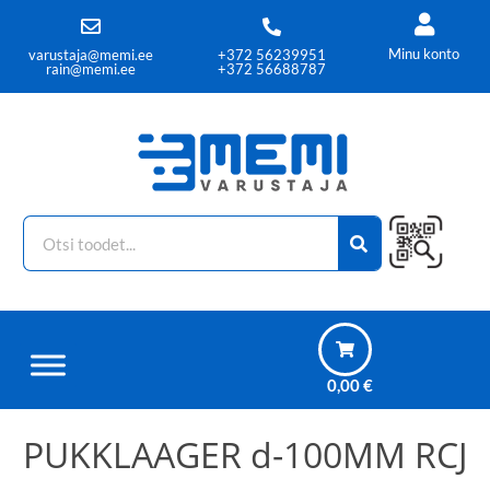
Minu konto
varustaja@memi.ee
+372 56239951
rain@memi.ee
+372 56688787
0,00
€
PUKKLAAGER d-100MM RCJ