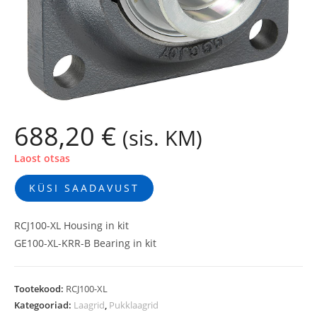
688,20
€
(sis. KM)
Laost otsas
KÜSI SAADAVUST
RCJ100-XL Housing in kit
GE100-XL-KRR-B Bearing in kit
Tootekood:
RCJ100-XL
Kategooriad:
Laagrid
,
Pukklaagrid