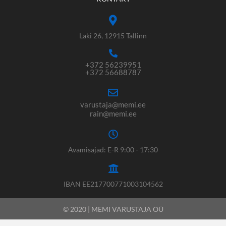
Laki 26, 12915 Tallinn
+372 56239951
+372 56688787
varustaja@memi.ee
rain@memi.ee
Avamisajad: E-R 9:00 - 17:30
IBAN EE217700771003104562
© 2020 | MEMI VARUSTAJA OÜ