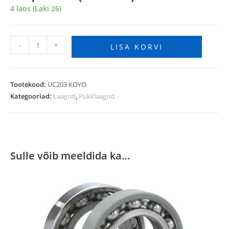
4 laos (Laki 26)
-
+
LISA KORVI
Tootekood:
UC203 KOYO
Kategooriad:
Laagrid
,
Pukklaagrid
Sulle võib meeldida ka…