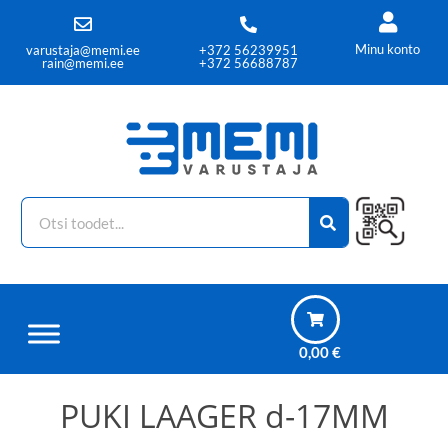
Minu konto
varustaja@memi.ee
+372 56239951
rain@memi.ee
+372 56688787
0,00
€
PUKI LAAGER d-17MM