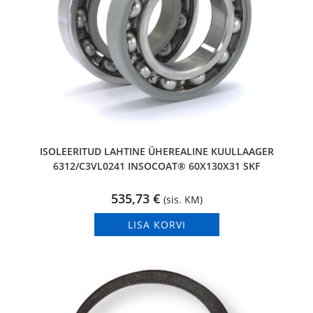
ISOLEERITUD LAHTINE ÜHEREALINE KUULLAAGER
6312/C3VL0241 INSOCOAT® 60X130X31 SKF
535,73
€
(sis. KM)
LISA KORVI