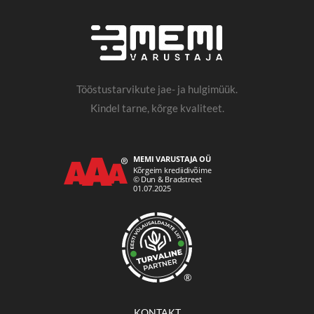
Tööstustarvikute jae- ja hulgimüük.
Kindel tarne, kõrge kvaliteet.
®
KONTAKT