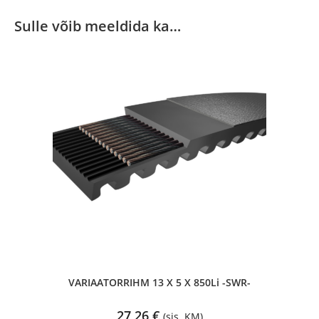
Sulle võib meeldida ka…
VARIAATORRIHM 13 X 5 X 850Li -SWR-
27,26
€
(sis. KM)