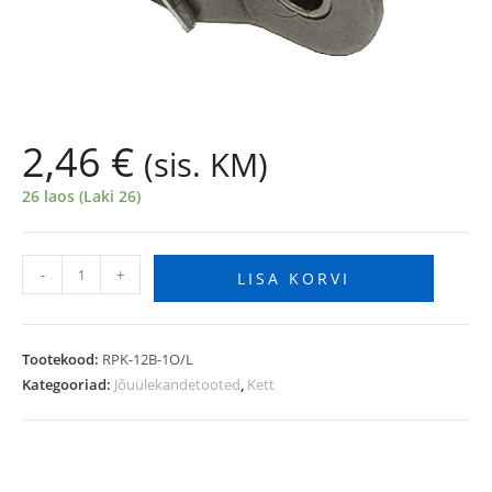
2,46
€
(sis. KM)
26 laos (Laki 26)
-
+
LISA KORVI
Tootekood:
RPK-12B-1O/L
Kategooriad:
Jõuülekandetooted
,
Kett