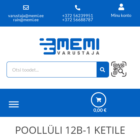
Minu konto
varustaja@memi.ee
+372 56239951
rain@memi.ee
+372 56688787
0,00
€
POOLLÜLI 12B-1 KETILE