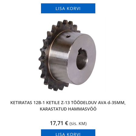
LISA KORVI
KETIRATAS 12B-1 KETILE Z-13 TÖÖDELDUV AVA d-35MM,
KARASTATUD HAMMASVÖÖ
17,71
€
(sis. KM)
LISA KORVI