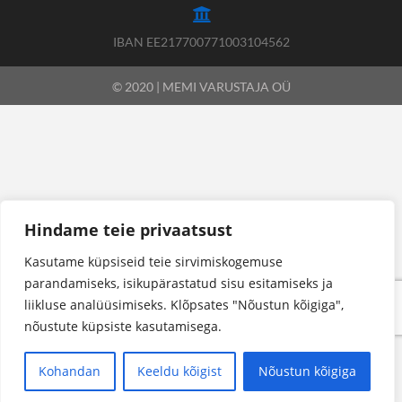
IBAN EE217700771003104562
© 2020 | MEMI VARUSTAJA OÜ
Hindame teie privaatsust
Kasutame küpsiseid teie sirvimiskogemuse
parandamiseks, isikupärastatud sisu esitamiseks ja
liikluse analüüsimiseks. Klõpsates "Nõustun kõigiga",
nõustute küpsiste kasutamisega.
Kohandan
Keeldu kõigist
Nõustun kõigiga