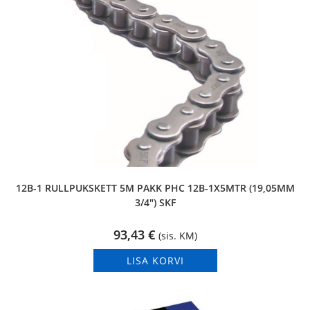
12B-1 RULLPUKSKETT 5M PAKK PHC 12B-1X5MTR (19,05MM
3/4″) SKF
93,43
€
(sis. KM)
LISA KORVI