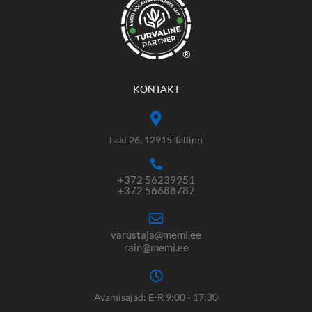
®
KONTAKT
Laki 26, 12915 Tallinn
+372 56239951
+372 56688787
varustaja@memi.ee
rain@memi.ee
Avamisajad: E-R 9:00 - 17:30