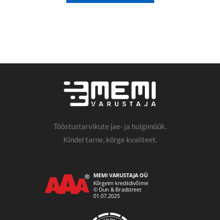
Tööstustarvikute jae- ja hulgimüük.
Kindel tarne, kõrge kvaliteet.