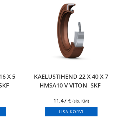
6 X 5
KAELUSTIHEND 22 X 40 X 7
SKF-
HMSA10 V VITON -SKF-
11,47
€
(sis. KM)
LISA KORVI