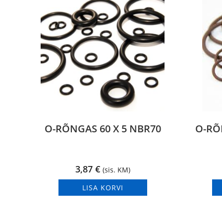
O-RÕNGAS 60 X 5 NBR70
O-RÕ
3,87
€
(sis. KM)
LISA KORVI