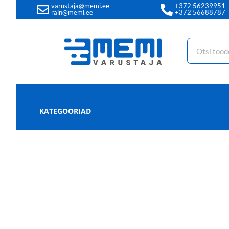
varustaja@memi.ee
+372 56239951
rain@memi.ee
+372 56688787
KATEGOORIAD