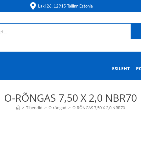
Laki 26, 12915 Tallinn Estonia
ESILEHT
P
O-RÕNGAS 7,50 X 2,0 NBR70
>
Tihendid
>
O-rõngad
>
O-RÕNGAS 7,50 X 2,0 NBR70