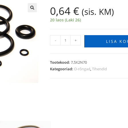
0,64
€
(sis. KM)
🔍
20 laos (Laki 26)
-
+
LISA KO
Tootekood:
7,5X2N70
Kategooriad:
O-rõngad
,
Tihendid