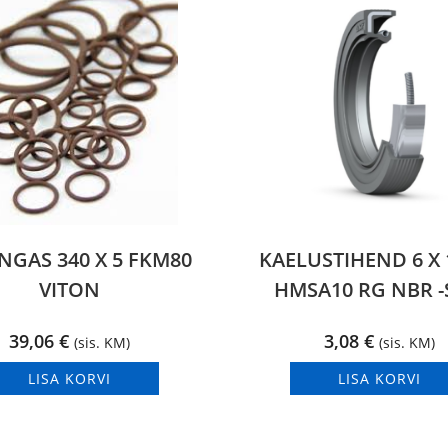
NGAS 340 X 5 FKM80
KAELUSTIHEND 6 X 1
VITON
HMSA10 RG NBR -
39,06
€
3,08
€
(sis. KM)
(sis. KM)
LISA KORVI
LISA KORVI