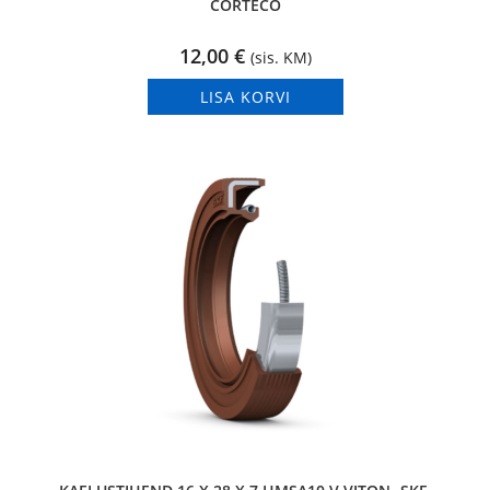
CORTECO
12,00
€
(sis. KM)
LISA KORVI