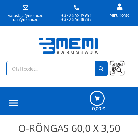
Minu konto
varustaja@memi.ee
+372 56239951
rain@memi.ee
+372 56688787
0,00
€
O-RÕNGAS 60,0 X 3,50