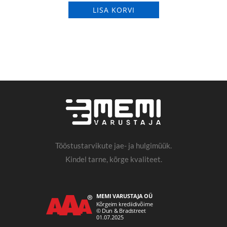
LISA KORVI
Tööstustarvikute jae- ja hulgimüük.
Kindel tarne, kõrge kvaliteet.