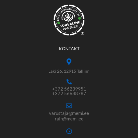
®
KONTAKT
Laki 26, 12915 Tallinn
+372 56239951
+372 56688787
varustaja@memi.ee
rain@memi.ee