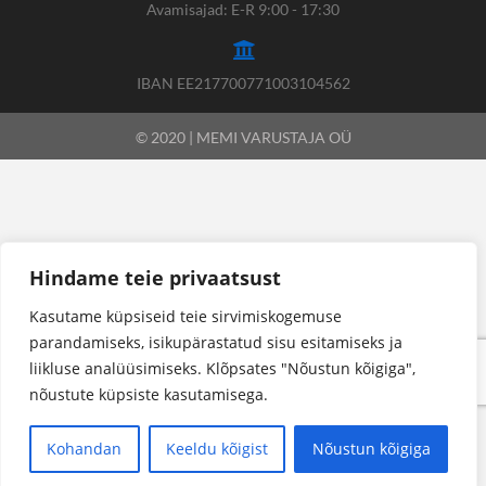
Avamisajad: E-R 9:00 - 17:30
IBAN EE217700771003104562
© 2020 | MEMI VARUSTAJA OÜ
Hindame teie privaatsust
Kasutame küpsiseid teie sirvimiskogemuse
parandamiseks, isikupärastatud sisu esitamiseks ja
liikluse analüüsimiseks. Klõpsates "Nõustun kõigiga",
nõustute küpsiste kasutamisega.
Kohandan
Keeldu kõigist
Nõustun kõigiga