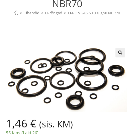
NBR70
>
Tihendid
>
O-rõngad
>
O-RÕNGAS 60,0 X 3,50 NBR70
🔍
1,46
€
(sis. KM)
55 laos (Laki 26)