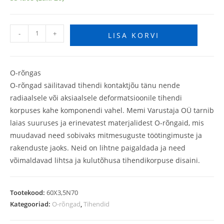
-
+
LISA KORVI
O-rõngas
O-rõngad säilitavad tihendi kontaktjõu tänu nende
radiaalsele või aksiaalsele deformatsioonile tihendi
korpuses kahe komponendi vahel. Memi Varustaja OÜ tarnib
laias suuruses ja erinevatest materjalidest O-rõngaid, mis
muudavad need sobivaks mitmesuguste töötingimuste ja
rakenduste jaoks. Neid on lihtne paigaldada ja need
võimaldavad lihtsa ja kulutõhusa tihendikorpuse disaini.
Tootekood:
60X3,5N70
Kategooriad:
O-rõngad
,
Tihendid