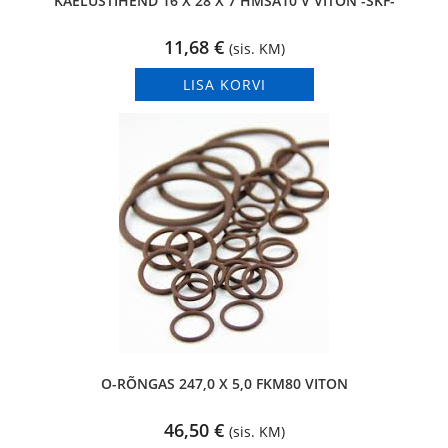
KAELUSTIHEND 16 X 28 X 7 HMSA10 V VITON -SKF-
11,68
€
(sis. KM)
LISA KORVI
O-RÕNGAS 247,0 X 5,0 FKM80 VITON
46,50
€
(sis. KM)