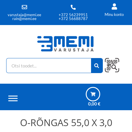
Minu konto
varustaja@memi.ee
+372 56239951
rain@memi.ee
+372 56688787
0,00
€
O-RÕNGAS 55,0 X 3,0