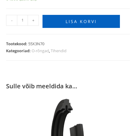
-
+
LISA KORVI
Tootekood:
55X3N70
Kategooriad:
O-rõngad
,
Tihendid
Sulle võib meeldida ka…