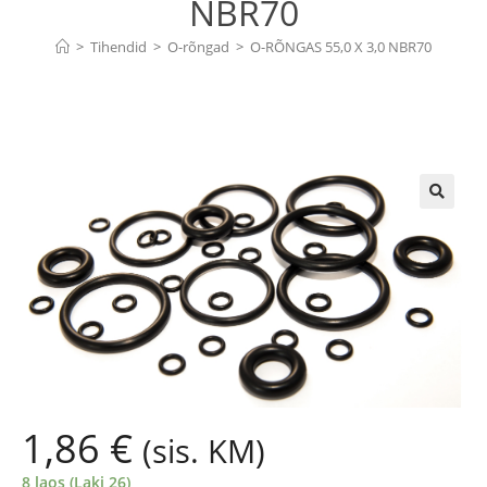
NBR70
>
Tihendid
>
O-rõngad
>
O-RÕNGAS 55,0 X 3,0 NBR70
🔍
1,86
€
(sis. KM)
8 laos (Laki 26)