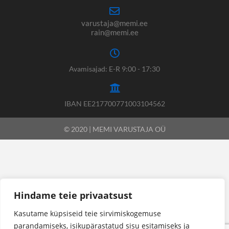
varustaja@memi.ee
rain@memi.ee
Avamisajad: E-R 9:00 - 17:30
IBAN EE217700771003104562
© 2020 | MEMI VARUSTAJA OÜ
Hindame teie privaatsust
Kasutame küpsiseid teie sirvimiskogemuse
parandamiseks, isikupärastatud sisu esitamiseks ja