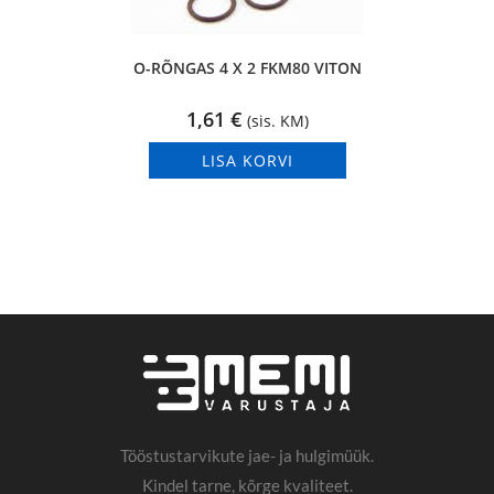
O-RÕNGAS 4 X 2 FKM80 VITON
1,61
€
(sis. KM)
LISA KORVI
Tööstustarvikute jae- ja hulgimüük.
Kindel tarne, kõrge kvaliteet.