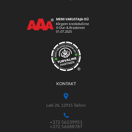
®
KONTAKT
Laki 26, 12915 Tallinn
+372 56239951
+372 56688787