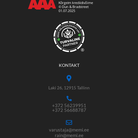
®
KONTAKT
Laki 26, 12915 Tallinn
+372 56239951
+372 56688787
varustaja@memi.ee
rain@memi.ee