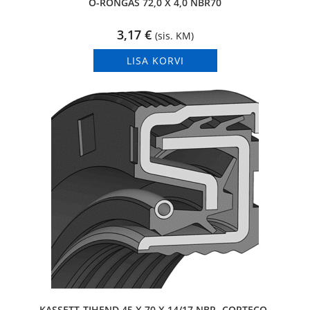
O-RÕNGAS 72,0 X 4,0 NBR70
3,17
€
(sis. KM)
LISA KORVI
KASSETT-TIHEND 45 X 70 X 14/17 NBR -CORTECO-