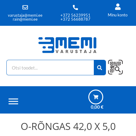
Minu konto
varustaja@memi.ee
+372 56239951
rain@memi.ee
+372 56688787
0,00
€
O-RÕNGAS 42,0 X 5,0