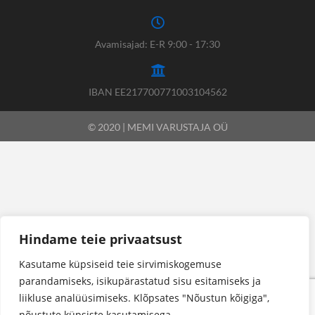
Avamisajad: E-R 9:00 - 17:30
IBAN EE217700771003104562
© 2020 | MEMI VARUSTAJA OÜ
Hindame teie privaatsust
Kasutame küpsiseid teie sirvimiskogemuse
parandamiseks, isikupärastatud sisu esitamiseks ja
liikluse analüüsimiseks. Klõpsates "Nõustun kõigiga",
nõustute küpsiste kasutamisega.