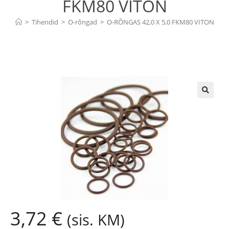
FKM80 VITON
>
Tihendid
>
O-rõngad
>
O-RÕNGAS 42,0 X 5,0 FKM80 VITON
🔍
3,72
€
(sis. KM)