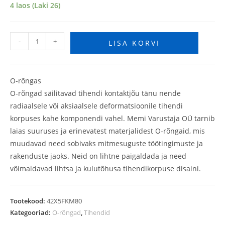
4 laos (Laki 26)
-
+
LISA KORVI
O-rõngas
O-rõngad säilitavad tihendi kontaktjõu tänu nende
radiaalsele või aksiaalsele deformatsioonile tihendi
korpuses kahe komponendi vahel. Memi Varustaja OÜ tarnib
laias suuruses ja erinevatest materjalidest O-rõngaid, mis
muudavad need sobivaks mitmesuguste töötingimuste ja
rakenduste jaoks. Neid on lihtne paigaldada ja need
võimaldavad lihtsa ja kulutõhusa tihendikorpuse disaini.
Tootekood:
42X5FKM80
Kategooriad:
O-rõngad
,
Tihendid