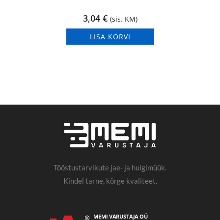
3,04
€
(sis. KM)
LISA KORVI
Tööstustarvikute jae- ja hulgimüük.
Kindel tarne, kõrge kvaliteet.