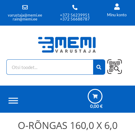
Minu konto
varustaja@memi.ee
+372 56239951
rain@memi.ee
+372 56688787
0,00
€
O-RÕNGAS 160,0 X 6,0