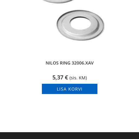
NILOS RING 32006.XAV
5,37
€
(sis. KM)
LISA KORVI