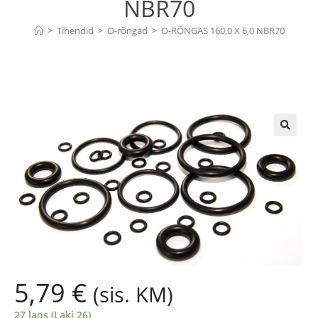
NBR70
>
Tihendid
>
O-rõngad
>
O-RÕNGAS 160,0 X 6,0 NBR70
🔍
5,79
€
(sis. KM)
27 laos (Laki 26)