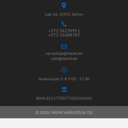
Laki 26, 12915 Tallinn
+372 56239951
+372 56688787
varustaja@memi.ee
rain@memi.ee
Avamisajad: E-R 9:00 - 17:30
IBAN EE217700771003104562
© 2020 | MEMI VARUSTAJA OÜ