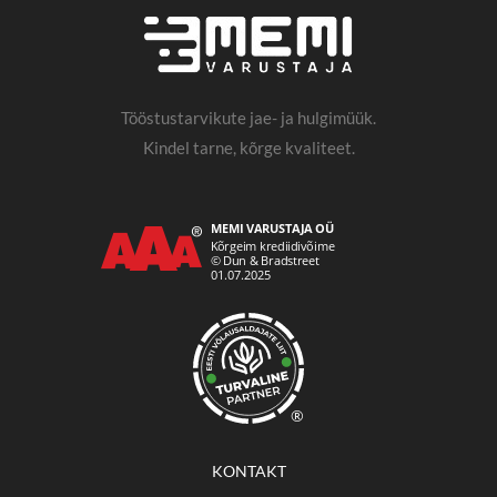
Tööstustarvikute jae- ja hulgimüük.
Kindel tarne, kõrge kvaliteet.
®
KONTAKT