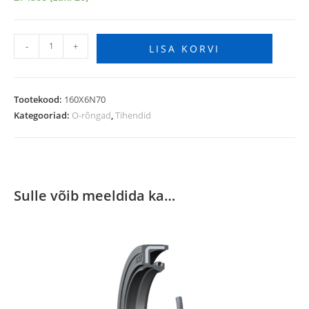
-
+
LISA KORVI
Tootekood:
160X6N70
Kategooriad:
O-rõngad
,
Tihendid
Sulle võib meeldida ka…