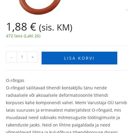
1,88
€
(sis. KM)
472 laos (Laki 26)
-
+
LISA KORVI
O-rõngas
O-rõngad säilitavad tihendi kontaktjõu tänu nende
radiaalsele või aksiaalsele deformatsioonile tihendi
korpuses kahe komponendi vahel. Memi Varustaja OÜ tarnib
laias suuruses ja erinevatest materjalidest O-rõngaid, mis
muudavad need sobivaks mitmesuguste töötingimuste ja
rakenduste jaoks. Neid on lihtne paigaldada ja need
võimaldavad lihtsa ja kulutõhusa tihendikorpuse disaini.