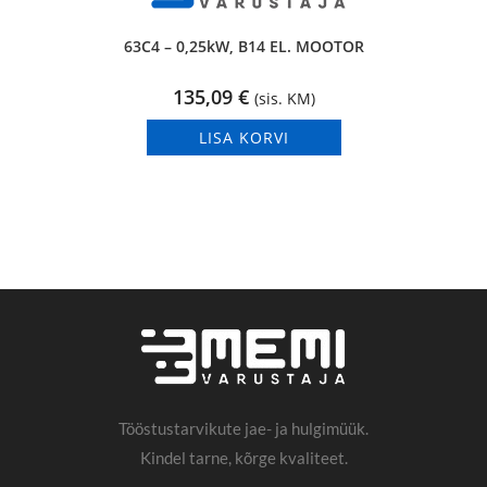
63C4 – 0,25kW, B14 EL. MOOTOR
135,09
€
(sis. KM)
LISA KORVI
Tööstustarvikute jae- ja hulgimüük.
Kindel tarne, kõrge kvaliteet.