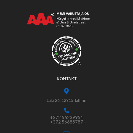
®
KONTAKT
Laki 26, 12915 Tallinn
+372 56239951
+372 56688787