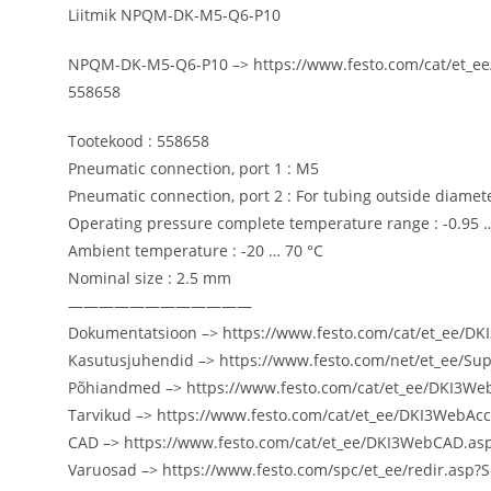
Liitmik NPQM-DK-M5-Q6-P10
NPQM-DK-M5-Q6-P10 –> https://www.festo.com/cat/et_e
558658
Tootekood : 558658
Pneumatic connection, port 1 : M5
Pneumatic connection, port 2 : For tubing outside diame
Operating pressure complete temperature range : -0.95 
Ambient temperature : -20 … 70 °C
Nominal size : 2.5 mm
————————————
Dokumentatsioon –> https://www.festo.com/cat/et_ee/
Kasutusjuhendid –> https://www.festo.com/net/et_ee/Su
Põhiandmed –> https://www.festo.com/cat/et_ee/DKI3We
Tarvikud –> https://www.festo.com/cat/et_ee/DKI3WebAc
CAD –> https://www.festo.com/cat/et_ee/DKI3WebCAD.a
Varuosad –> https://www.festo.com/spc/et_ee/redir.as