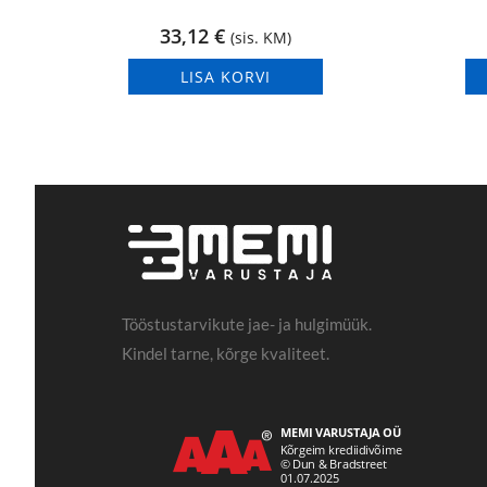
33,12
€
(sis. KM)
LISA KORVI
Tööstustarvikute jae- ja hulgimüük.
Kindel tarne, kõrge kvaliteet.