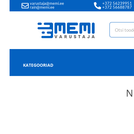
varustaja@memi.ee
+372 56239951
rain@memi.ee
+372 56688787
KATEGOORIAD
N