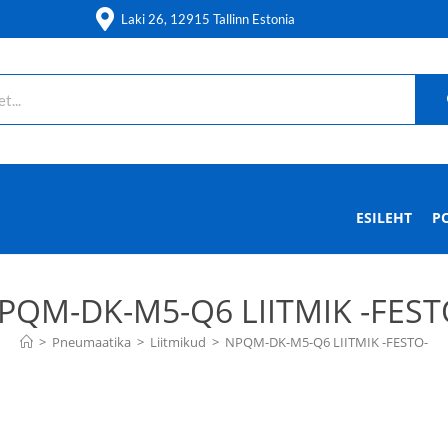
Laki 26, 12915 Tallinn Estonia
ESILEHT
P
PQM-DK-M5-Q6 LIITMIK -FEST
>
Pneumaatika
>
Liitmikud
>
NPQM-DK-M5-Q6 LIITMIK -FESTO-