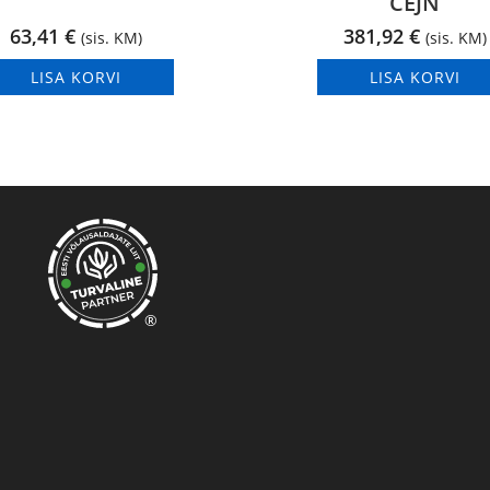
CEJN
63,41
€
381,92
€
(sis. KM)
(sis. KM)
LISA KORVI
LISA KORVI
®