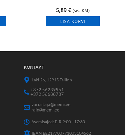
5,89
€
(sis. KM)
LISA KORVI
KONTAKT
Laki 26, 12915 Tallinn
+372 56239951
+372 56688787
varustaja@memi.ee
rain@memi.ee
Avamisajad: E-R 9:00 - 17:30
IBAN EE217700771003104562