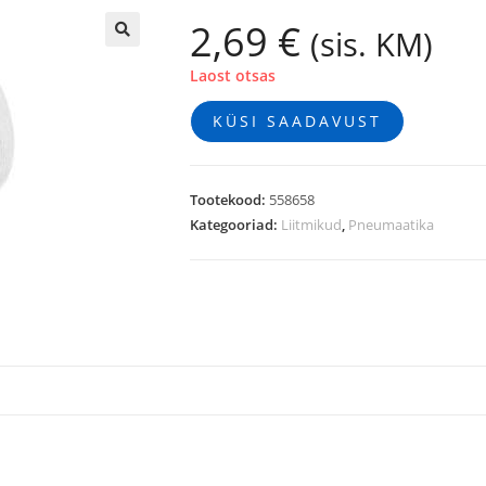
2,69
€
(sis. KM)
🔍
Laost otsas
KÜSI SAADAVUST
Tootekood:
558658
Kategooriad:
Liitmikud
,
Pneumaatika