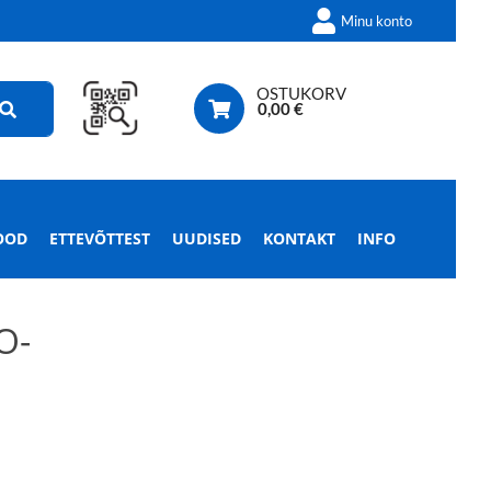
Minu konto
OSTUKORV
0,00
€
OOD
ETTEVÕTTEST
UUDISED
KONTAKT
INFO
O-