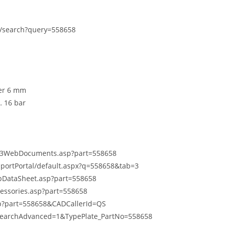
e/search?query=558658
ter 6 mm
… 16 bar
DKI3WebDocuments.asp?part=558658
pportPortal/default.aspx?q=558658&tab=3
bDataSheet.asp?part=558658
cessories.asp?part=558658
sp?part=558658&CADCallerId=QS
p?SearchAdvanced=1&TypePlate_PartNo=558658