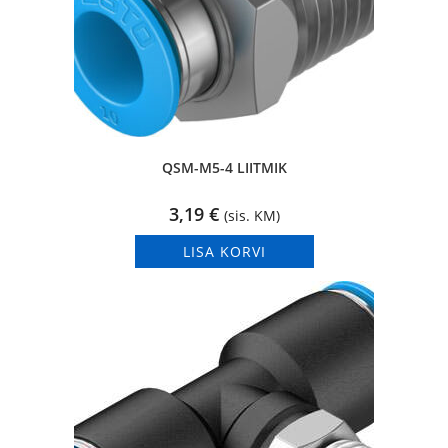
QSM-M5-4 LIITMIK
3,19
€
(sis. KM)
LISA KORVI