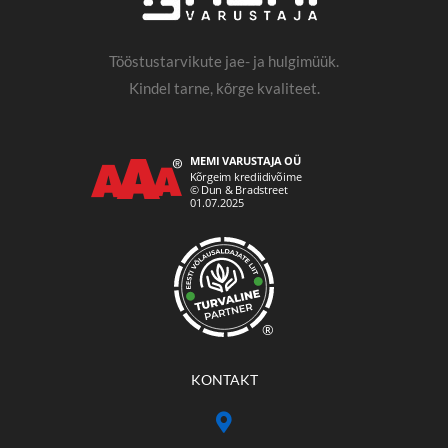
Tööstustarvikute jae- ja hulgimüük.
Kindel tarne, kõrge kvaliteet.
®
KONTAKT