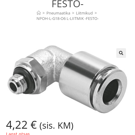
FESTO-
>
Pneumaatika
>
Liitmikud
>
NPQH-L-G18-Q6 L-LIITMIK -FESTO-
🔍
4,22
€
(sis. KM)
Laost otsas