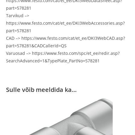
https://www.festo.com/cat/et_ee/DKI3WebDataSheet.asp?
part=578281
Tarvikud –>
https://www.festo.com/cat/et_ee/DKI3WebAccessories.asp?
part=578281
CAD –> https://www.festo.com/cat/et_ee/DKI3WebCAD.asp?
part=578281&CADCallerId=QS
Varuosad –> https://www.festo.com/spc/et_ee/redir.asp?
SearchAdvanced=1&TypePlate_PartNo=578281
Sulle võib meeldida ka…