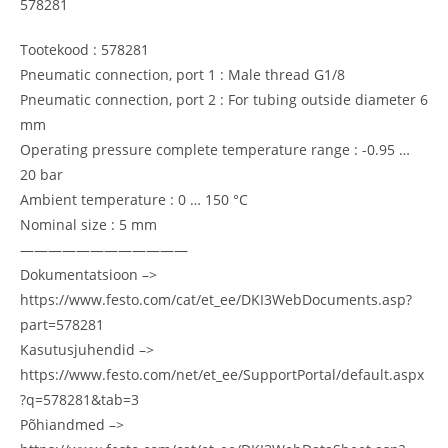
578281
Tootekood : 578281
Pneumatic connection, port 1 : Male thread G1/8
Pneumatic connection, port 2 : For tubing outside diameter 6
mm
Operating pressure complete temperature range : -0.95 …
20 bar
Ambient temperature : 0 … 150 °C
Nominal size : 5 mm
————————————
Dokumentatsioon –>
https://www.festo.com/cat/et_ee/DKI3WebDocuments.asp?
part=578281
Kasutusjuhendid –>
https://www.festo.com/net/et_ee/SupportPortal/default.aspx
?q=578281&tab=3
Põhiandmed –>