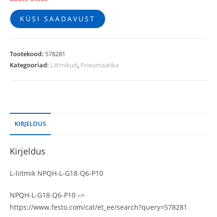
KÜSI SAADAVUST
Tootekood:
578281
Kategooriad:
Liitmikud
,
Pneumaatika
KIRJELDUS
Kirjeldus
L-liitmik NPQH-L-G18-Q6-P10
NPQH-L-G18-Q6-P10 –>
https://www.festo.com/cat/et_ee/search?query=578281