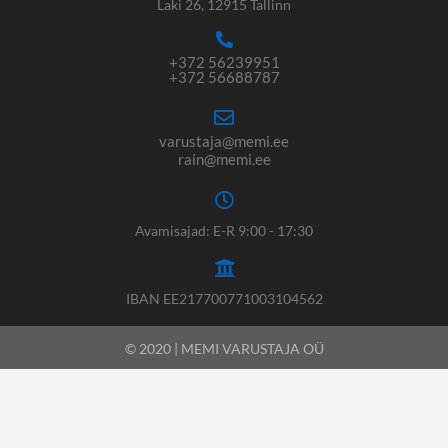
Laki 26, 12915 Tallinn
+372 56239951
+372 56688787
varustaja@memi.ee
rain@memi.ee
Avamisajad: E-R 9:00 - 17:30
IBAN EE217700771003104562
© 2020 | MEMI VARUSTAJA OÜ