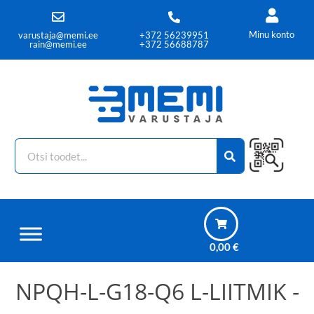
Minu konto
varustaja@memi.ee
+372 56239951
rain@memi.ee
+372 56688787
0,00
€
NPQH-L-G18-Q6 L-LIITMIK -