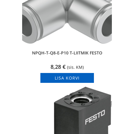
NPQH-T-Q8-E-P10 T-LIITMIK FESTO
8,28
€
(sis. KM)
LISA KORVI