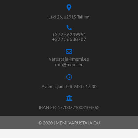
Laki 26, 12915 Tallinn
+372 56239951
+372 56688787
varustaja@memi.ee
rain@memi.ee
Avamisajad: E-R 9:00 - 17:30
IBAN EE217700771003104562
© 2020 | MEMI VARUSTAJA OÜ