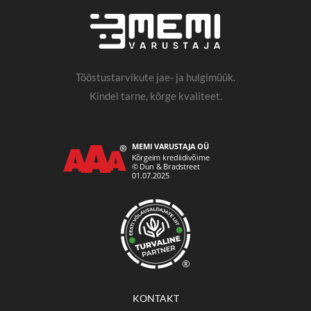
Tööstustarvikute jae- ja hulgimüük.
Kindel tarne, kõrge kvaliteet.
®
KONTAKT