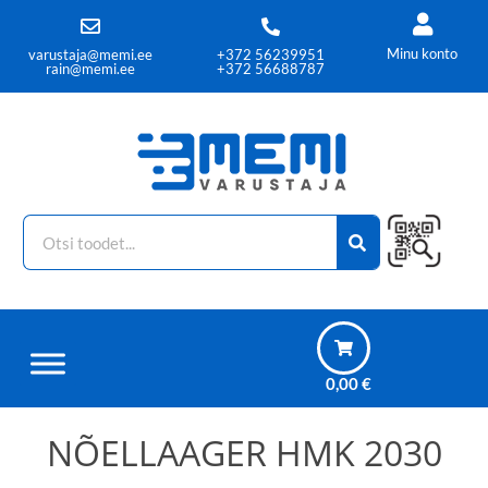
Minu konto
varustaja@memi.ee
+372 56239951
rain@memi.ee
+372 56688787
0,00
€
NÕELLAAGER HMK 2030