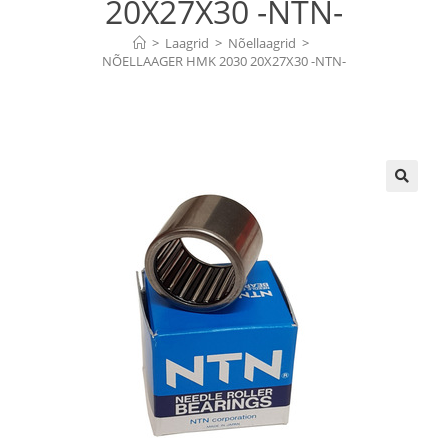
20X27X30 -NTN-
>
Laagrid
>
Nõellaagrid
>
NÕELLAAGER HMK 2030 20X27X30 -NTN-
🔍