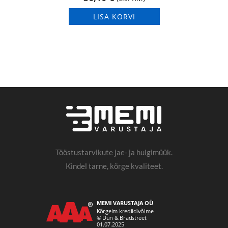
LISA KORVI
Tööstustarvikute jae- ja hulgimüük.
Kindel tarne, kõrge kvaliteet.