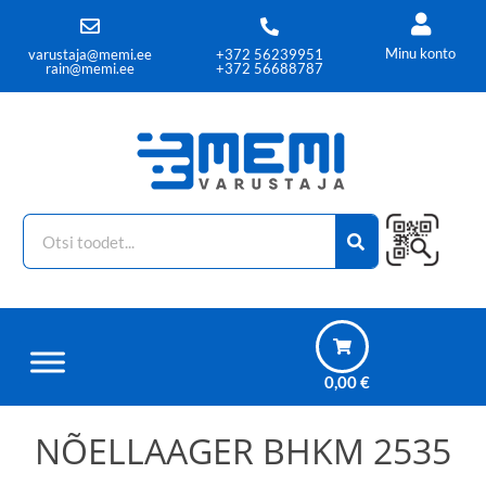
Minu konto
varustaja@memi.ee
+372 56239951
rain@memi.ee
+372 56688787
0,00
€
NÕELLAAGER BHKM 2535