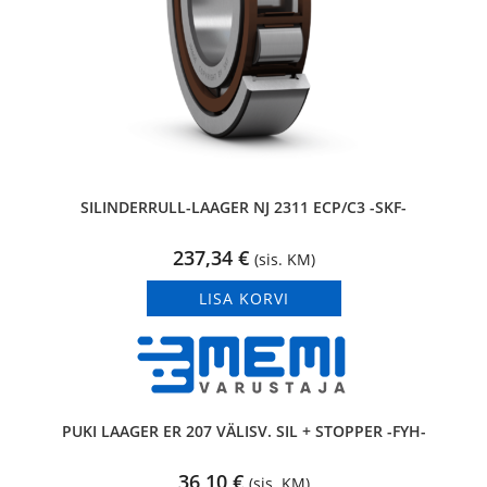
SILINDERRULL-LAAGER NJ 2311 ECP/C3 -SKF-
237,34
€
(sis. KM)
LISA KORVI
PUKI LAAGER ER 207 VÄLISV. SIL + STOPPER -FYH-
36,10
€
(sis. KM)