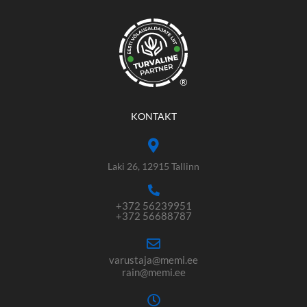
®
KONTAKT
Laki 26, 12915 Tallinn
+372 56239951
+372 56688787
varustaja@memi.ee
rain@memi.ee