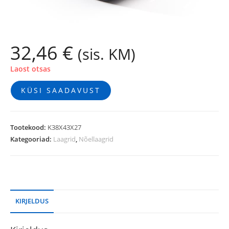
32,46
€
(sis. KM)
Laost otsas
KÜSI SAADAVUST
Tootekood:
K38X43X27
Kategooriad:
Laagrid
,
Nõellaagrid
KIRJELDUS