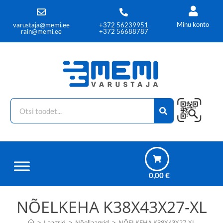
Minu konto
varustaja@memi.ee
+372 56239951
rain@memi.ee
+372 56688787
0,00
€
NÕELKEHA K38X43X27-XL
>
Laagrid
>
Nõellaagrid
>
NÕELKEHA K38X43X27-XL