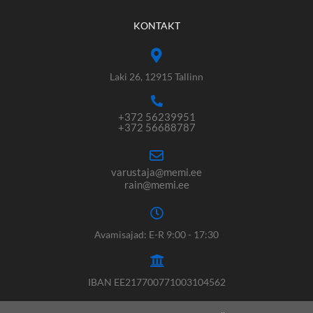
KONTAKT
Laki 26, 12915 Tallinn
+372 56239951
+372 56688787
varustaja@memi.ee
rain@memi.ee
Avamisajad: E-R 9:00 - 17:30
IBAN EE217700771003104562