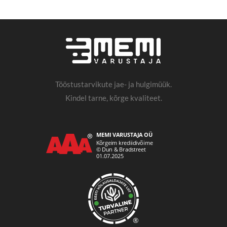
Tööstustarvikute jae- ja hulgimüük.
Kindel tarne, kõrge kvaliteet.
®