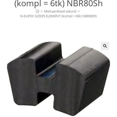
(kompl = 6tk) NBR80Sh
>
Mehaanilised sidurid
>
N-EUPEX SIZE95 ELEMENT (kompl = 6tk) NBR80Sh
🔍