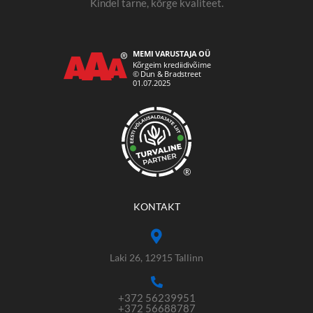
Kindel tarne, kõrge kvaliteet.
®
KONTAKT
Laki 26, 12915 Tallinn
+372 56239951
+372 56688787