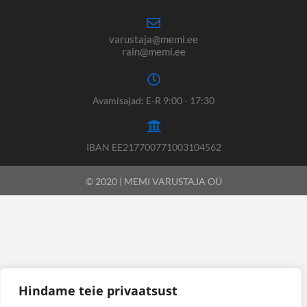
varustaja@memi.ee
rain@memi.ee
Avamisajad: E-R 9:00 - 17:30
IBAN EE217700771003104562
© 2020 | MEMI VARUSTAJA OÜ
Hindame teie privaatsust