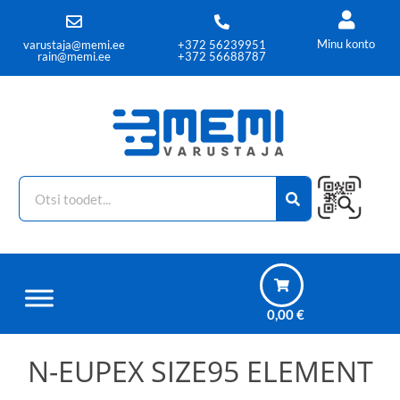
Minu konto
varustaja@memi.ee
+372 56239951
rain@memi.ee
+372 56688787
0,00
€
N-EUPEX SIZE95 ELEMENT