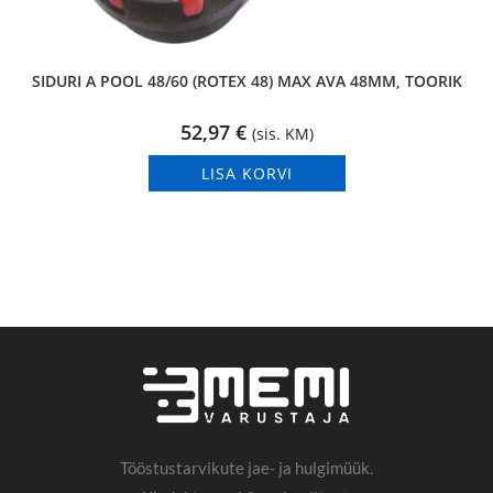
SIDURI A POOL 48/60 (ROTEX 48) MAX AVA 48MM, TOORIK
52,97
€
(sis. KM)
LISA KORVI
Tööstustarvikute jae- ja hulgimüük.