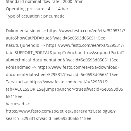
Standard nominal flow rate : 2000 l/min
Operating pressure : 4 … 14 bar
Type of actuation : pneumatic
————————————
Dokumentatsioon –> https://www.festo.com/ee/et/a/529531/?
autoShowCatPDF=true&fwacid=5e0593d0565115ee
Kasutusjuhendid –> https://www.festo.com/ee/et/a/529531/?
tab=SUPPORT_PORTAL&jumpToAnchor=true&supportPortalT
ab=technical_documentation&fwacid=5e0593d0565115ee
Põhiandmed –> https://www.festo.com/ee/et/a/download-
document/datasheet/529531/?fwacid=5e0593d0565115ee
Tarvikud –> https://www.festo.com/ee/et/a/529531/?
tab=ACCESSORIES&jumpToAnchor=true&fwacid=5e0593d05
65115ee
Varuosad –>
https://www.festo.com/spc/et_ee/SparePartsCatalogue/?
search=529531&fwacid=5e0593d0565115ee