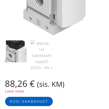
88,26
€
(sis. KM)
Laost otsas
KÜSI SAADAVUST