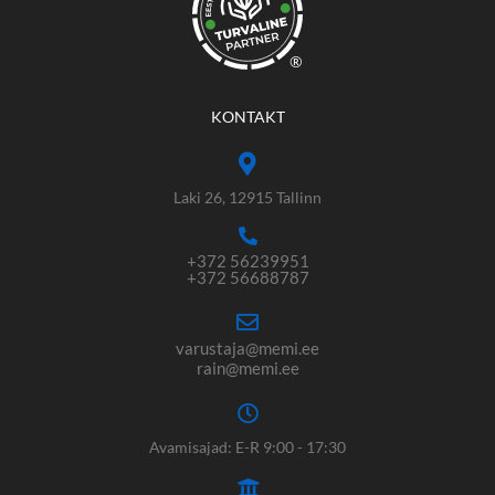
®
KONTAKT
Laki 26, 12915 Tallinn
+372 56239951
+372 56688787
varustaja@memi.ee
rain@memi.ee
Avamisajad: E-R 9:00 - 17:30