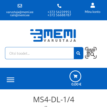
Minu konto
varustaja@memi.ee
+372 56239951
rain@memi.ee
+372 56688787
0,00
€
MS4-DL-1/4