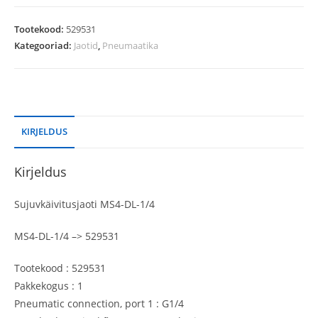
Tootekood:
529531
Kategooriad:
Jaotid
,
Pneumaatika
KIRJELDUS
Kirjeldus
Sujuvkäivitusjaoti MS4-DL-1/4
MS4-DL-1/4 –> 529531
Tootekood : 529531
Pakkekogus : 1
Pneumatic connection, port 1 : G1/4