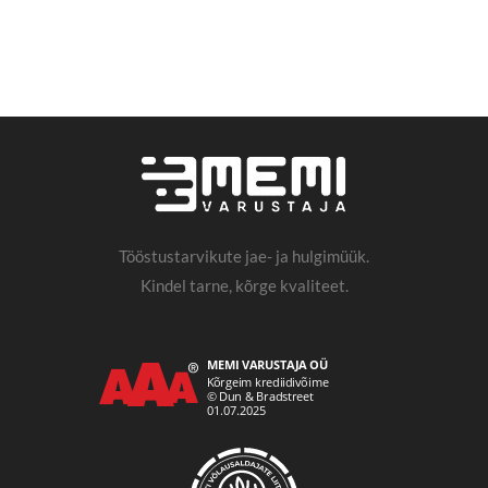
Tööstustarvikute jae- ja hulgimüük.
Kindel tarne, kõrge kvaliteet.