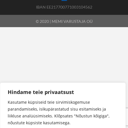
IBAN EE217700771003104562
© 2020 | MEMI VARUSTAJA OÜ
Hindame teie privaatsust
Kasutame küpsiseid teie sirvimiskogemuse
parandamiseks, isikupärastatud sisu esitamiseks ja
liikluse analüüsimiseks. Klõpsates "Nõustun kõigiga",
nõustute küpsiste kasutamisega.