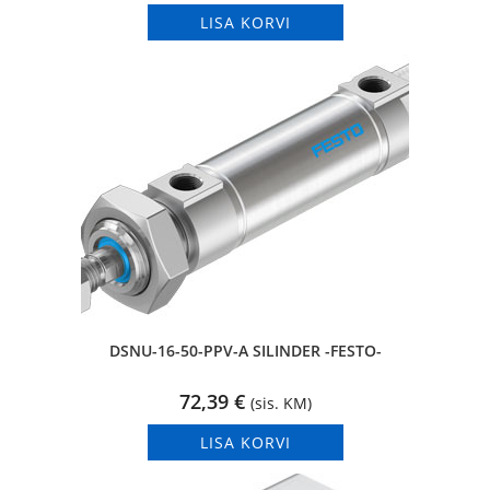
LISA KORVI
DSNU-16-50-PPV-A SILINDER -FESTO-
72,39
€
(sis. KM)
LISA KORVI