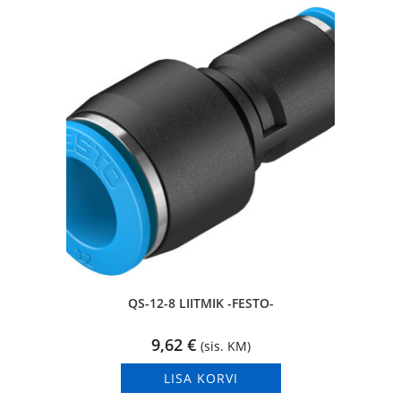
QS-12-8 LIITMIK -FESTO-
9,62
€
(sis. KM)
LISA KORVI