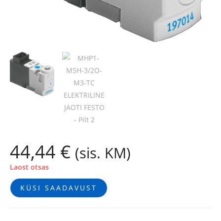
44,44
€
(sis. KM)
Laost otsas
KÜSI SAADAVUST