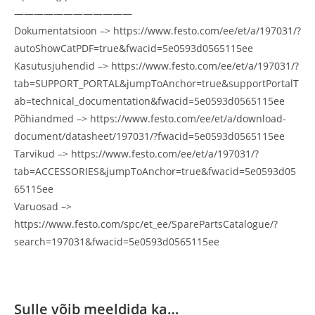
————————————
Dokumentatsioon –> https://www.festo.com/ee/et/a/197031/?
autoShowCatPDF=true&fwacid=5e0593d0565115ee
Kasutusjuhendid –> https://www.festo.com/ee/et/a/197031/?
tab=SUPPORT_PORTAL&jumpToAnchor=true&supportPortalT
ab=technical_documentation&fwacid=5e0593d0565115ee
Põhiandmed –> https://www.festo.com/ee/et/a/download-
document/datasheet/197031/?fwacid=5e0593d0565115ee
Tarvikud –> https://www.festo.com/ee/et/a/197031/?
tab=ACCESSORIES&jumpToAnchor=true&fwacid=5e0593d05
65115ee
Varuosad –>
https://www.festo.com/spc/et_ee/SparePartsCatalogue/?
search=197031&fwacid=5e0593d0565115ee
Sulle võib meeldida ka…