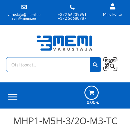
Minu konto
varustaja@memi.ee
+372 56239951
rain@memi.ee
+372 56688787
0,00
€
MHP1-M5H-3/2O-M3-TC