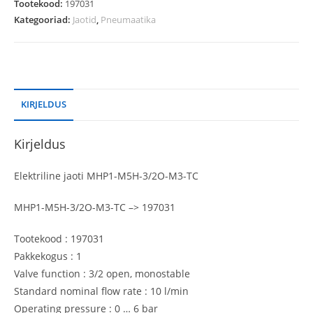
Tootekood:
197031
Kategooriad:
Jaotid
,
Pneumaatika
KIRJELDUS
Kirjeldus
Elektriline jaoti MHP1-M5H-3/2O-M3-TC
MHP1-M5H-3/2O-M3-TC –> 197031
Tootekood : 197031
Pakkekogus : 1
Valve function : 3/2 open, monostable
Standard nominal flow rate : 10 l/min
Operating pressure : 0 … 6 bar