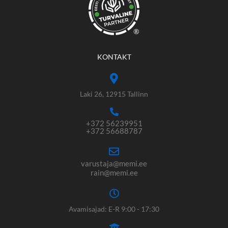
®
KONTAKT
Laki 26, 12915 Tallinn
+372 56239951
+372 56688787
varustaja@memi.ee
rain@memi.ee
Avamisajad: E-R 9:00 - 17:30