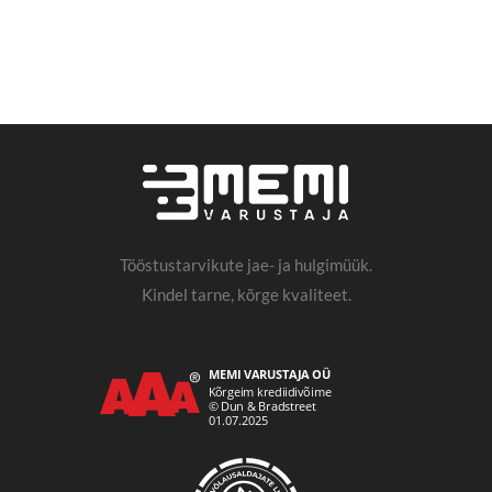
Tööstustarvikute jae- ja hulgimüük.
Kindel tarne, kõrge kvaliteet.