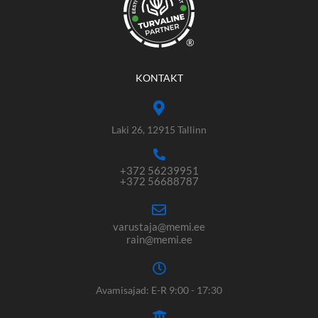
®
KONTAKT
Laki 26, 12915 Tallinn
+372 56239951
+372 56688787
varustaja@memi.ee
rain@memi.ee
Avamisajad: E-R 9:00 - 17:30