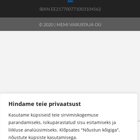
IBAN EE217700771003104562
© 2020 | MEMI VARUSTAJA OÜ
Hindame teie privaatsust
Kasutame küpsiseid teie sirvimiskogemuse
parandamiseks, isikupärastatud sisu esitamiseks ja
liikluse analüüsimiseks. Klõpsates "Nõustun kõigiga",
nõustute küpsiste kasutamisega.