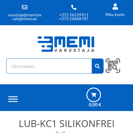
Minu konto
varustaja@memi.ee
+372 56239951
rain@memi.ee
+372 56688787
0,00
€
LUB-KC1 SILIKONFREI