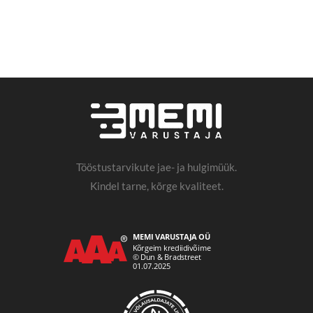
Tööstustarvikute jae- ja hulgimüük.
Kindel tarne, kõrge kvaliteet.