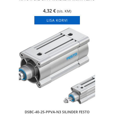
4,32
€
(sis. KM)
LISA KORVI
DSBC-40-25-PPVA-N3 SILINDER FESTO