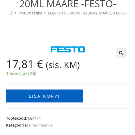
20ML MÄÄRE -FESTO-
>
Pneumaatika
>
LUB-KC1 SILIKONFREI 20ML MÄÄRE -FESTO-
17,81
€
(sis. KM)
🔍
1 laos (Laki 26)
LISA KORVI
Tootekood:
684474
Kategooria:
Pneumaatika