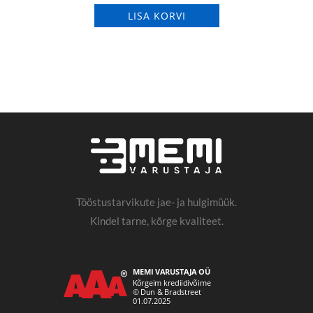
LISA KORVI
Tööstustarvikute jae- ja hulgimüük.
Kindel tarne, kõrge kvaliteet.