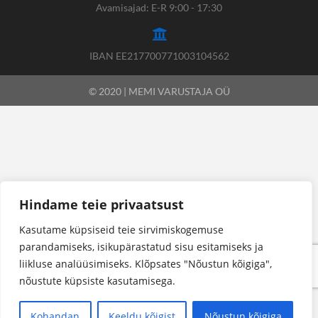
Avamisajad: E-R 9:00 - 17:30
IBAN EE217700771003104562
© 2020 | MEMI VARUSTAJA OÜ
Hindame teie privaatsust
Kasutame küpsiseid teie sirvimiskogemuse
parandamiseks, isikupärastatud sisu esitamiseks ja
liikluse analüüsimiseks. Klõpsates "Nõustun kõigiga",
nõustute küpsiste kasutamisega.
Kohandan
Keeldu kõigist
Nõustun kõigiga