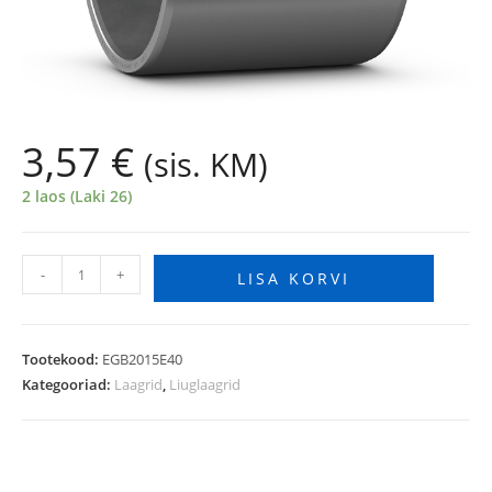
3,57
€
(sis. KM)
2 laos (Laki 26)
-
+
LISA KORVI
Tootekood:
EGB2015E40
Kategooriad:
Laagrid
,
Liuglaagrid