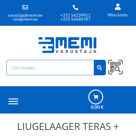
Minu konto
varustaja@memi.ee
+372 56239951
rain@memi.ee
+372 56688787
0,00
€
LIUGELAAGER TERAS +