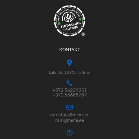
®
KONTAKT
Laki 26, 12915 Tallinn
+372 56239951
+372 56688787
varustaja@memi.ee
rain@memi.ee