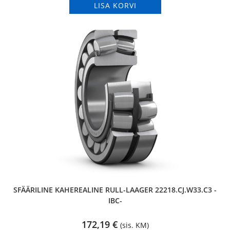
LISA KORVI
SFÄÄRILINE KAHEREALINE RULL-LAAGER 22218.CJ.W33.C3 -
IBC-
172,19
€
(sis. KM)