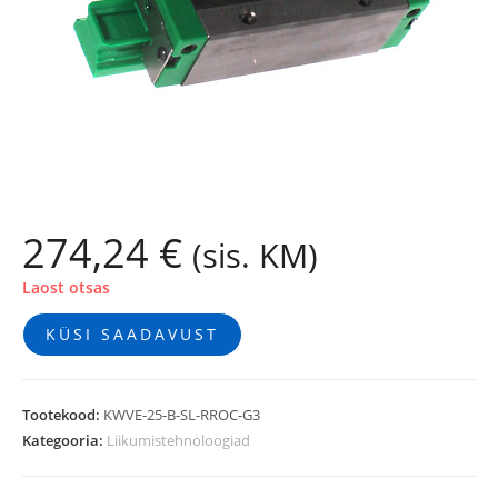
274,24
€
(sis. KM)
Laost otsas
KÜSI SAADAVUST
Tootekood:
KWVE-25-B-SL-RROC-G3
Kategooria:
Liikumistehnoloogiad