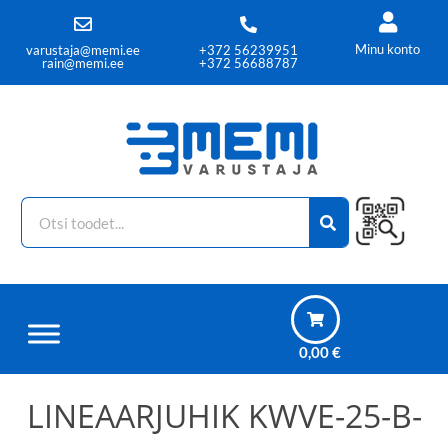
Minu konto
varustaja@memi.ee
+372 56239951
rain@memi.ee
+372 56688787
0,00
€
LINEAARJUHIK KWVE-25-B-