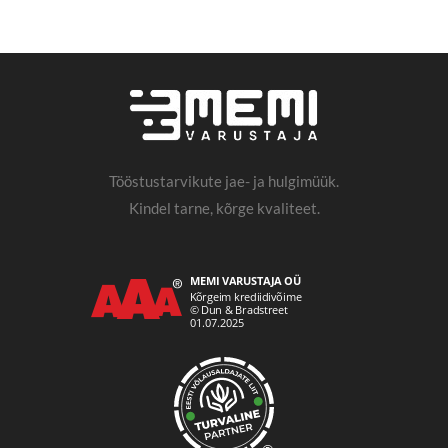
Tööstustarvikute jae- ja hulgimüük.
Kindel tarne, kõrge kvaliteet.