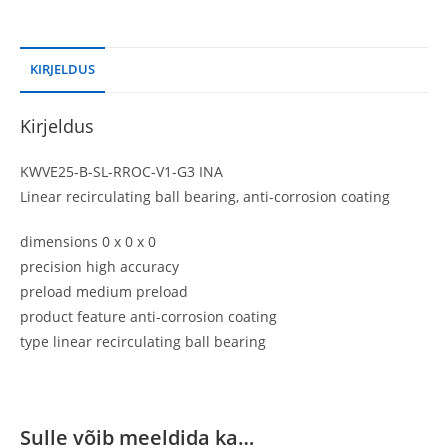
KIRJELDUS
Kirjeldus
KWVE25-B-SL-RROC-V1-G3 INA
Linear recirculating ball bearing, anti-corrosion coating
dimensions 0 x 0 x 0
precision high accuracy
preload medium preload
product feature anti-corrosion coating
type linear recirculating ball bearing
Sulle võib meeldida ka…