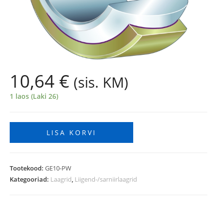
10,64
€
(sis. KM)
1 laos (Laki 26)
LISA KORVI
Tootekood:
GE10-PW
Kategooriad:
Laagrid
,
Liigend-/sarniirlaagrid