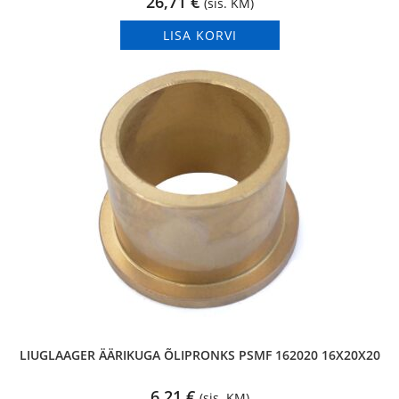
26,71
€
(sis. KM)
LISA KORVI
LIUGLAAGER ÄÄRIKUGA ÕLIPRONKS PSMF 162020 16X20X20
6,21
€
(sis. KM)