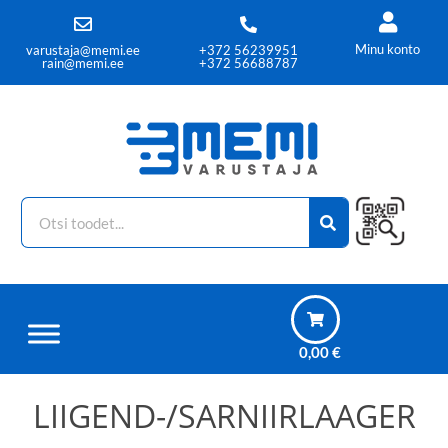
Minu konto
varustaja@memi.ee
+372 56239951
rain@memi.ee
+372 56688787
0,00
€
LIIGEND-/SARNIIRLAAGER