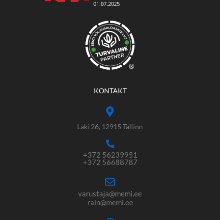
®
KONTAKT
Laki 26, 12915 Tallinn
+372 56239951
+372 56688787
varustaja@memi.ee
rain@memi.ee