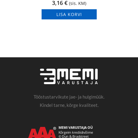
3,16
€
(sis. KM)
LISA KORVI
Tööstustarvikute jae- ja hulgimüük.
Kindel tarne, kõrge kvaliteet.