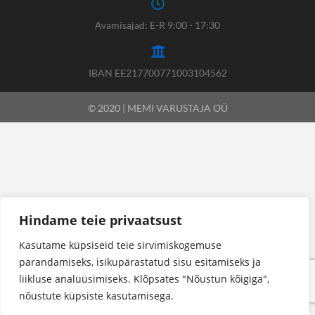
Avamisajad: E-R 9:00 - 17:30
IBAN EE217700771003104562
© 2020 | MEMI VARUSTAJA OÜ
Hindame teie privaatsust
Kasutame küpsiseid teie sirvimiskogemuse
parandamiseks, isikupärastatud sisu esitamiseks ja
liikluse analüüsimiseks. Klõpsates "Nõustun kõigiga",
nõustute küpsiste kasutamisega.