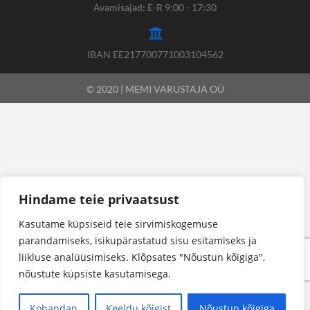
Avamisajad: E-R 9:00 - 17:30
IBAN EE217700771003104562
© 2020 | MEMI VARUSTAJA OÜ
Hindame teie privaatsust
Kasutame küpsiseid teie sirvimiskogemuse
parandamiseks, isikupärastatud sisu esitamiseks ja
liikluse analüüsimiseks. Klõpsates "Nõustun kõigiga",
nõustute küpsiste kasutamisega.
Kohandan
Keeldu kõigist
Nõustun kõigiga