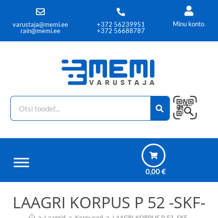
Minu konto
varustaja@memi.ee
+372 56239951
rain@memi.ee
+372 56688787
0,00
€
LAAGRI KORPUS P 52 -SKF-
>
Laagrid
>
Korpused
>
LAAGRI KORPUS P 52 -SKF-