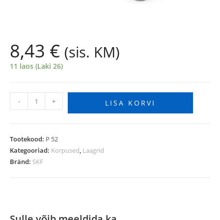
8,43
€
(sis. KM)
11 laos (Laki 26)
-
+
LISA KORVI
Tootekood:
P 52
Kategooriad:
Korpused
,
Laagrid
Bränd:
SKF
Sulle võib meeldida ka…