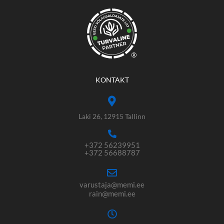
®
KONTAKT
Laki 26, 12915 Tallinn
+372 56239951
+372 56688787
varustaja@memi.ee
rain@memi.ee