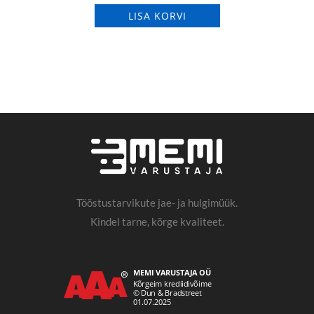
LISA KORVI
Tööstustarvikute jae- ja hulgimüük.
Kindel tarne, kõrge kvaliteet.