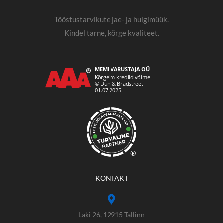
Tööstustarvikute jae- ja hulgimüük.
Kindel tarne, kõrge kvaliteet.
®
KONTAKT
Laki 26, 12915 Tallinn