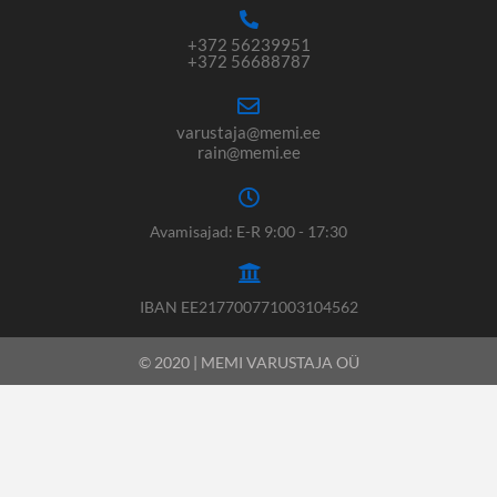
+372 56239951
+372 56688787
varustaja@memi.ee
rain@memi.ee
Avamisajad: E-R 9:00 - 17:30
IBAN EE217700771003104562
© 2020 | MEMI VARUSTAJA OÜ