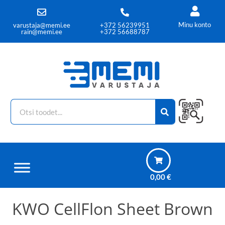
Minu konto
varustaja@memi.ee
+372 56239951
rain@memi.ee
+372 56688787
0,00
€
KWO CellFlon Sheet Brown