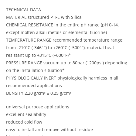
TECHNICAL DATA
MATERIAL structured PTFE with Silica
CHEMICAL RESISTANCE in the entire pH range (pH 0-14,
except molten alkali metals or elemental fluorine)
TEMPERATURE RANGE recommended temperature range:
from -210°C (-346°F) to +260°C (+500°F), material heat
resistant up to +315°C (+600°F)*
PRESSURE RANGE vacuum up to 80bar (1200psi) depending
on the installation situation*
PHYSIOLOGICALLY INERT physiologically harmless in all
recommended applications
DENSITY 2,20 g/cm³ ± 0,25 g/cm³
universal purpose applications
excellent sealability
reduced cold flow
easy to install and remove without residue