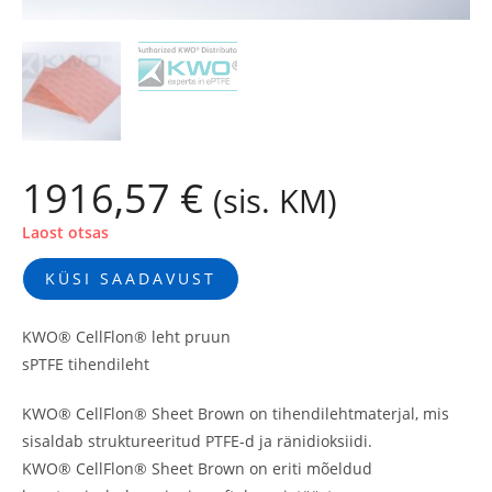
1916,57
€
(sis. KM)
Laost otsas
KÜSI SAADAVUST
KWO® CellFlon® leht pruun
sPTFE tihendileht
KWO® CellFlon® Sheet Brown on tihendilehtmaterjal, mis
sisaldab struktureeritud PTFE-d ja ränidioksiidi.
KWO® CellFlon® Sheet Brown on eriti mõeldud