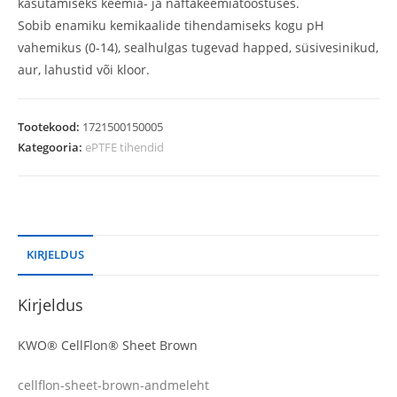
kasutamiseks keemia- ja naftakeemiatööstuses.
Sobib enamiku kemikaalide tihendamiseks kogu pH
vahemikus (0-14), sealhulgas tugevad happed, süsivesinikud,
aur, lahustid või kloor.
Tootekood:
1721500150005
Kategooria:
ePTFE tihendid
KIRJELDUS
Kirjeldus
KWO® CellFlon® Sheet Brown
cellflon-sheet-brown-andmeleht