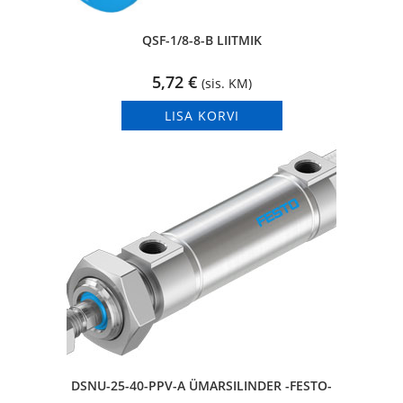
QSF-1/8-8-B LIITMIK
5,72
€
(sis. KM)
LISA KORVI
DSNU-25-40-PPV-A ÜMARSILINDER -FESTO-