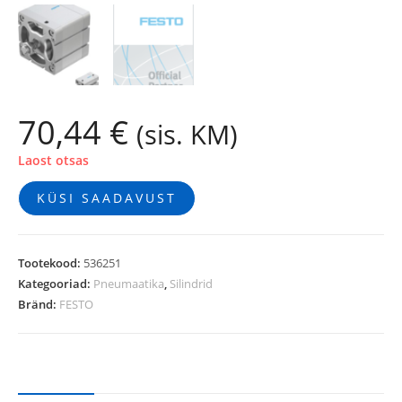
70,44
€
(sis. KM)
Laost otsas
KÜSI SAADAVUST
Tootekood:
536251
Kategooriad:
Pneumaatika
,
Silindrid
Bränd:
FESTO