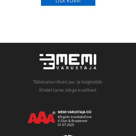
LISA KORVI
Tööstustarvikute jae- ja hulgimüük.
Kindel tarne, kõrge kvaliteet.