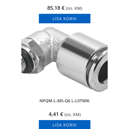
85,18
€
(sis. KM)
LISA KORVI
NPQM-L-M5-Q6 L-LIITMIK
4,41
€
(sis. KM)
LISA KORVI