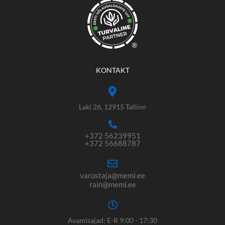
®
KONTAKT
Laki 26, 12915 Tallinn
+372 56239951
+372 56688787
varustaja@memi.ee
rain@memi.ee
Avamisajad: E-R 9:00 - 17:30