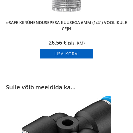
eSAFE KIIRÜHENDUSEPESA KUUSEGA 6MM (1/4″) VOOLIKULE
CEJN
26,56
€
(sis. KM)
LISA KORVI
Sulle võib meeldida ka…