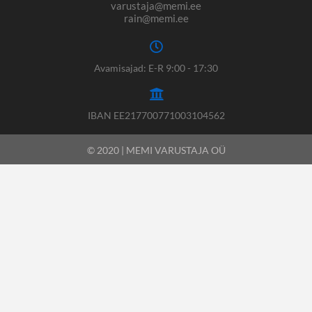
varustaja@memi.ee
rain@memi.ee
Avamisajad: E-R 9:00 - 17:30
IBAN EE217700771003104562
© 2020 | MEMI VARUSTAJA OÜ