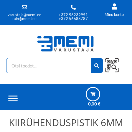
Minu konto
varustaja@memi.ee
+372 56239951
rain@memi.ee
+372 56688787
0,00
€
KIIRÜHENDUSPISTIK 6MM