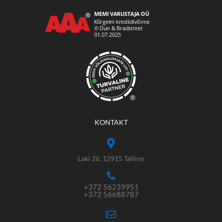
®
KONTAKT
Laki 26, 12915 Tallinn
+372 56239951
+372 56688787