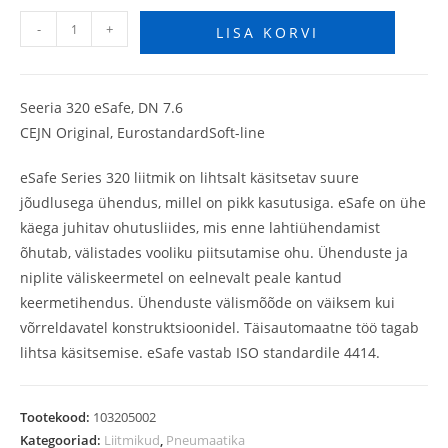
-
+
LISA KORVI
Seeria 320 eSafe, DN 7.6
CEJN Original, EurostandardSoft-line
eSafe Series 320 liitmik on lihtsalt käsitsetav suure
jõudlusega ühendus, millel on pikk kasutusiga. eSafe on ühe
käega juhitav ohutusliides, mis enne lahtiühendamist
õhutab, välistades vooliku piitsutamise ohu. Ühenduste ja
niplite väliskeermetel on eelnevalt peale kantud
keermetihendus. Ühenduste välismõõde on väiksem kui
võrreldavatel konstruktsioonidel. Täisautomaatne töö tagab
lihtsa käsitsemise. eSafe vastab ISO standardile 4414.
Tootekood:
103205002
Kategooriad:
Liitmikud
,
Pneumaatika