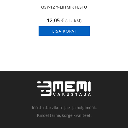
QSY-12 Y-LIITMIK FESTO
12,05
€
(sis. KM)
LISA KORVI
Tööstustarvikute jae- ja hulgimüük.
Kindel tarne, kõrge kvaliteet.