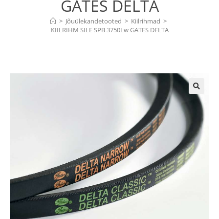
GATES DELTA
>
Jõuülekandetooted
>
Kiilrihmad
>
KIILRIHM SILE SPB 3750Lw GATES DELTA
🔍