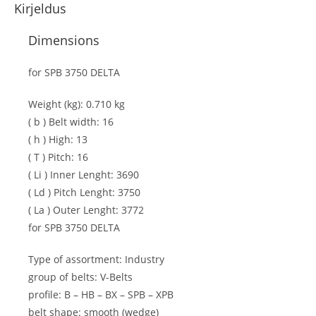
Kirjeldus
Dimensions
for SPB 3750 DELTA
Weight (kg):
0.710 kg
( b ) Belt width:
16
( h ) High:
13
( T ) Pitch:
16
( Li ) Inner Lenght:
3690
( Ld ) Pitch Lenght:
3750
( La ) Outer Lenght:
3772
for SPB 3750 DELTA
Type of assortment:
Industry
group of belts:
V-Belts
profile:
B – HB – BX – SPB – XPB
belt shape:
smooth (wedge)