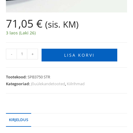
71,05
€
(sis. KM)
3 laos (Laki 26)
-
+
LISA KORVI
Tootekood:
SPB3750 STR
Kategooriad:
Jõuülekandetooted
,
Kiilrihmad
KIRJELDUS