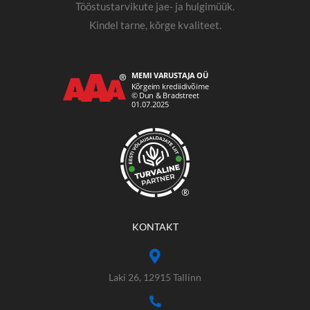
Tööstustarvikute jae- ja hulgimüük.
Kindel tarne, kõrge kvaliteet.
®
KONTAKT
Laki 26, 12915 Tallinn