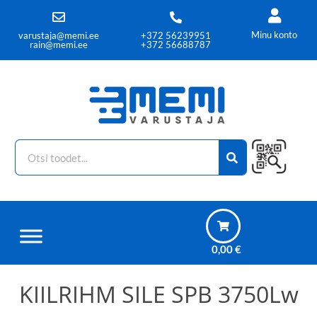
Minu konto
varustaja@memi.ee
+372 56239951
rain@memi.ee
+372 56688787
0,00
€
KIILRIHM SILE SPB 3750Lw