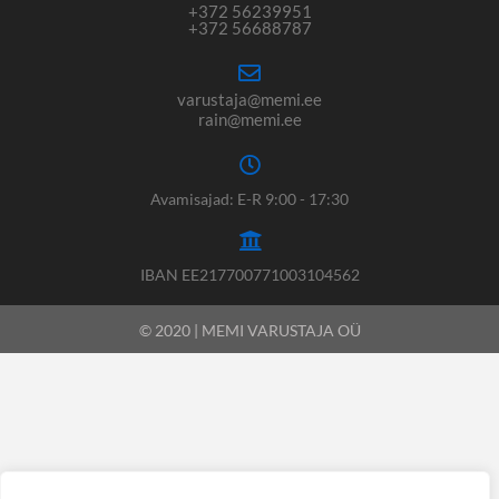
+372 56239951
+372 56688787
varustaja@memi.ee
rain@memi.ee
Avamisajad: E-R 9:00 - 17:30
IBAN EE217700771003104562
© 2020 | MEMI VARUSTAJA OÜ