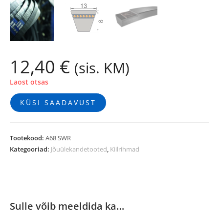
12,40
€
(sis. KM)
Laost otsas
KÜSI SAADAVUST
Tootekood:
A68 SWR
Kategooriad:
Jõuülekandetooted
,
Kiilrihmad
Sulle võib meeldida ka…