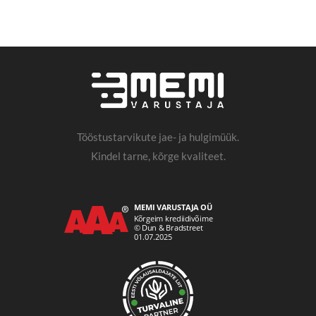
Tööstustarvikute jae- ja hulgimüük.
Kindel tarne, kõrge kvaliteet.