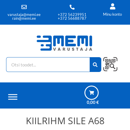
Minu konto
varustaja@memi.ee
+372 56239951
rain@memi.ee
+372 56688787
0,00
€
KIILRIHM SILE A68