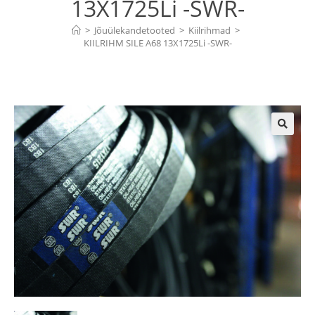
13X1725Li -SWR-
>
Jõuülekandetooted
>
Kiilrihmad
>
KIILRIHM SILE A68 13X1725Li -SWR-
🔍