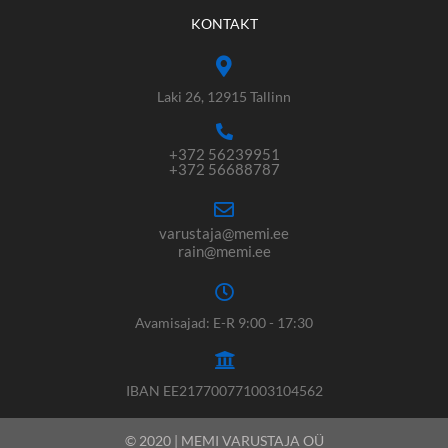
KONTAKT
Laki 26, 12915 Tallinn
+372 56239951
+372 56688787
varustaja@memi.ee
rain@memi.ee
Avamisajad: E-R 9:00 - 17:30
IBAN EE217700771003104562
© 2020 | MEMI VARUSTAJA OÜ