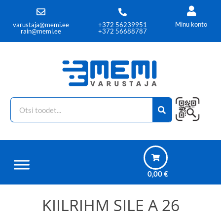
Minu konto
varustaja@memi.ee
+372 56239951
rain@memi.ee
+372 56688787
0,00
€
KIILRIHM SILE A 26