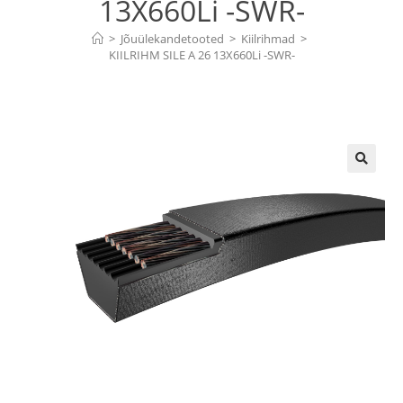
13X660Li -SWR-
>
Jõuülekandetooted
>
Kiilrihmad
>
KIILRIHM SILE A 26 13X660Li -SWR-
🔍