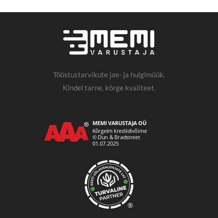
Tööstustarvikute jae- ja hulgimüük.
Kindel tarne, kõrge kvaliteet.
®