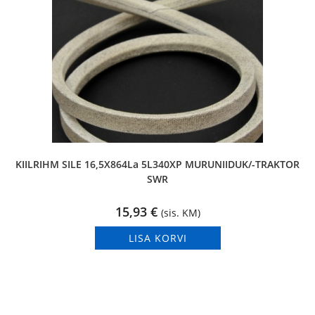
KIILRIHM SILE 16,5X864La 5L340XP MURUNIIDUK/-TRAKTOR
SWR
15,93
€
(sis. KM)
LISA KORVI