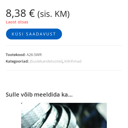
8,38
€
(sis. KM)
Laost otsas
KÜSI SAADAVUST
Tootekood:
A26-SWR
Kategooriad:
Jõuülekandetooted
,
Kiilrihmad
Sulle võib meeldida ka…