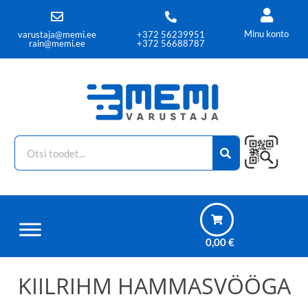
Minu konto
varustaja@memi.ee
+372 56239951
rain@memi.ee
+372 56688787
0,00
€
KIILRIHM HAMMASVÖÖGA