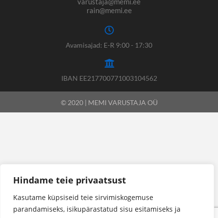
varustaja@memi.ee
rain@memi.ee
Avamisajad: E-R 9:00 - 17:30
IBAN EE217700771003104562
© 2020 | MEMI VARUSTAJA OÜ
Hindame teie privaatsust
Kasutame küpsiseid teie sirvimiskogemuse
parandamiseks, isikupärastatud sisu esitamiseks ja