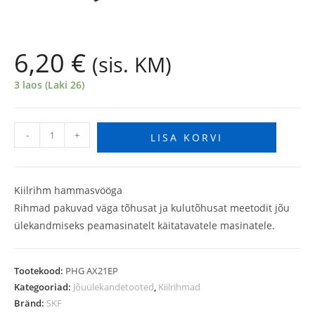
6,20
€
(sis. KM)
3 laos (Laki 26)
-
+
LISA KORVI
Kiilrihm hammasvööga
Rihmad pakuvad väga tõhusat ja kulutõhusat meetodit jõu
ülekandmiseks peamasinatelt käitatavatele masinatele.
Tootekood:
PHG AX21EP
Kategooriad:
Jõuülekandetooted
,
Kiilrihmad
Bränd:
SKF