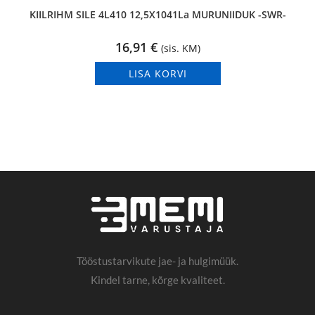
KIILRIHM SILE 4L410 12,5X1041La MURUNIIDUK -SWR-
16,91
€
(sis. KM)
LISA KORVI
Tööstustarvikute jae- ja hulgimüük.
Kindel tarne, kõrge kvaliteet.