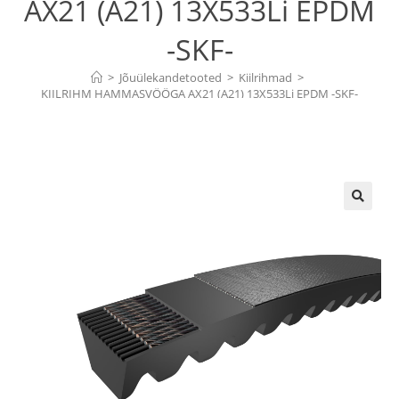
AX21 (A21) 13X533Li EPDM
-SKF-
>
Jõuülekandetooted
>
Kiilrihmad
>
KIILRIHM HAMMASVÖÖGA AX21 (A21) 13X533Li EPDM -SKF-
🔍