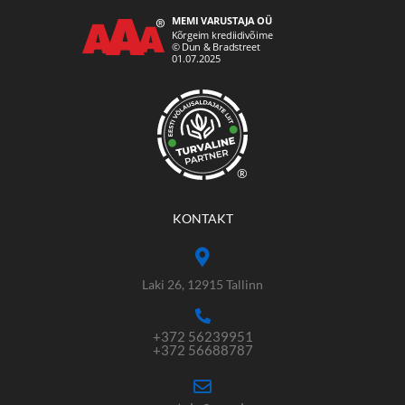
®
KONTAKT
Laki 26, 12915 Tallinn
+372 56239951
+372 56688787