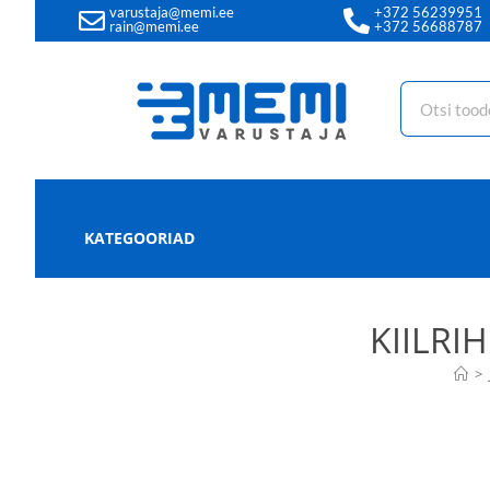
varustaja@memi.ee
+372 56239951
rain@memi.ee
+372 56688787
KATEGOORIAD
KIILRI
>