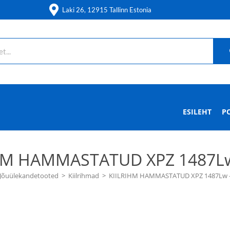
Laki 26, 12915 Tallinn Estonia
ESILEHT
P
HM HAMMASTATUD XPZ 1487L
Jõuülekandetooted
>
Kiilrihmad
>
KIILRIHM HAMMASTATUD XPZ 1487Lw 