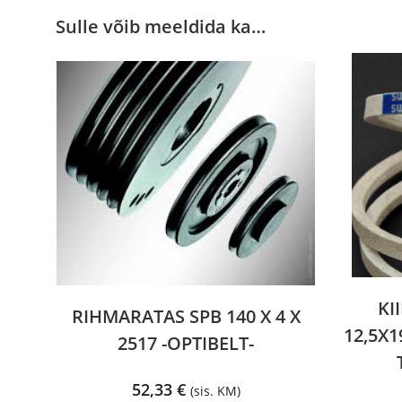
Sulle võib meeldida ka…
KI
RIHMARATAS SPB 140 X 4 X
12,5X
2517 -OPTIBELT-
52,33
€
(sis. KM)