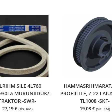
ILRIHM SILE 4L760
HAMMASRIHMARAT
1930La MURUNIIDUK/-
PROFIILILE, Z-22 LAI
TRAKTOR -SWR-
TL1008 -SKF-
27,19
€
19,08
€
(sis. KM)
(sis. KM)