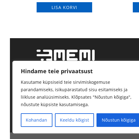
LISA KORVI
Hindame teie privaatsust
Tööstustarvikute jae- ja hulgimüük.
Kasutame küpsiseid teie sirvimiskogemuse
Kindel tarne, kõrge kvaliteet.
parandamiseks, isikupärastatud sisu esitamiseks ja
liikluse analüüsimiseks. Klõpsates "Nõustun kõigiga",
nõustute küpsiste kasutamisega.
Kohandan
Keeldu kõigist
Nõustun kõigiga