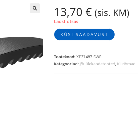
13,70
€
(sis. KM)
🔍
Laost otsas
KÜSI SAADAVUST
Tootekood:
XPZ1487-SWR
Kategooriad:
Jõuülekandetooted
,
Kiilrihmad