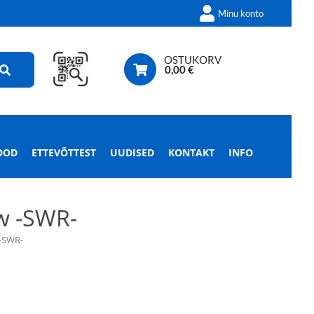
Minu konto
OSTUKORV
0,00
€
OOD
ETTEVÕTTEST
UUDISED
KONTAKT
INFO
w -SWR-
-SWR-