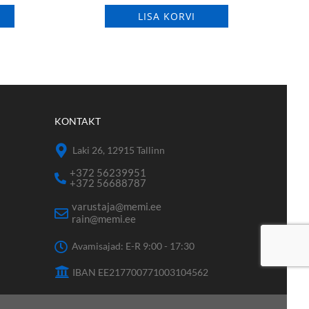
LISA KORVI
KONTAKT
Laki 26, 12915 Tallinn
+372 56239951
+372 56688787
varustaja@memi.ee
rain@memi.ee
Avamisajad: E-R 9:00 - 17:30
IBAN EE217700771003104562