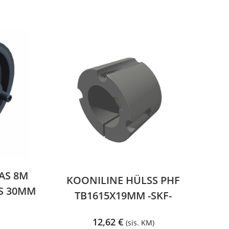
AS 8M
KOONILINE HÜLSS PHF
US 30MM
TB1615X19MM -SKF-
12,62
€
(sis. KM)