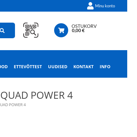
Minu konto
OSTUKORV
0,00
€
OOD
ETTEVÕTTEST
UUDISED
KONTAKT
INFO
 QUAD POWER 4
QUAD POWER 4