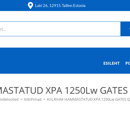
Laki 26, 12915 Tallinn Estonia
ESILEHT
P
MASTATUD XPA 1250Lw GATES
andetooted
>
Kiilrihmad
>
KIILRIHM HAMMASTATUD XPA 1250Lw GATES 