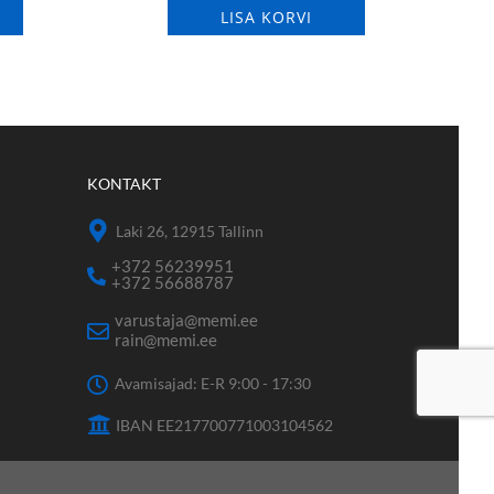
LISA KORVI
KONTAKT
Laki 26, 12915 Tallinn
+372 56239951
+372 56688787
varustaja@memi.ee
rain@memi.ee
Avamisajad: E-R 9:00 - 17:30
IBAN EE217700771003104562