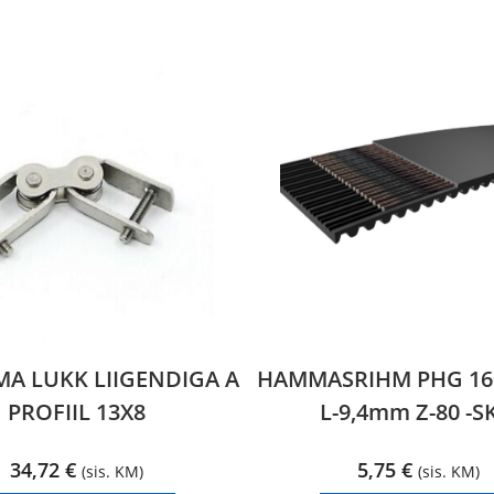
MA LUKK LIIGENDIGA A
HAMMASRIHM PHG 160
PROFIIL 13X8
L-9,4mm Z-80 -S
34,72
€
5,75
€
(sis. KM)
(sis. KM)