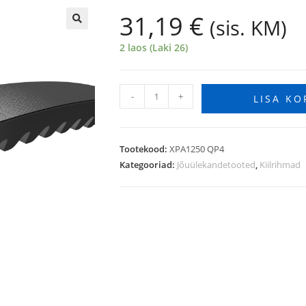
31,19
€
(sis. KM)
🔍
2 laos (Laki 26)
-
+
LISA KO
Tootekood:
XPA1250 QP4
Kategooriad:
Jõuülekandetooted
,
Kiilrihmad