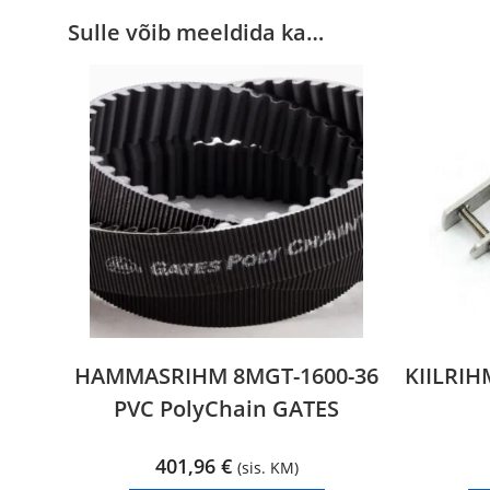
Sulle võib meeldida ka…
HAMMASRIHM 8MGT-1600-36
KIILRIH
PVC PolyChain GATES
401,96
€
(sis. KM)