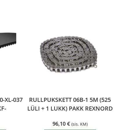
-XL-037
RULLPUKSKETT 06B-1 5M (525
KF-
LÜLI + 1 LUKK) PAKK REXNORD
96,10
€
(sis. KM)