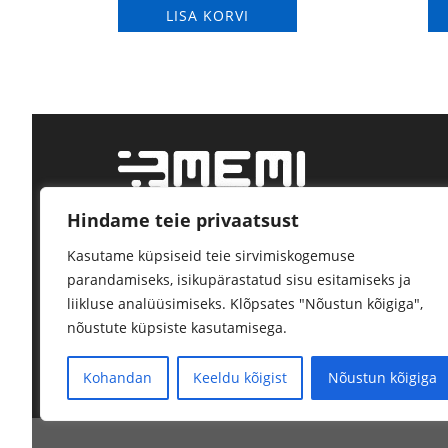
LISA KORVI
Hindame teie privaatsust
Tööstustarvikute jae- ja hulgimüük.
Kasutame küpsiseid teie sirvimiskogemuse
Kindel tarne, kõrge kvaliteet.
parandamiseks, isikupärastatud sisu esitamiseks ja
liikluse analüüsimiseks. Klõpsates "Nõustun kõigiga",
nõustute küpsiste kasutamisega.
Kohandan
Keeldu kõigist
Nõustun kõigiga