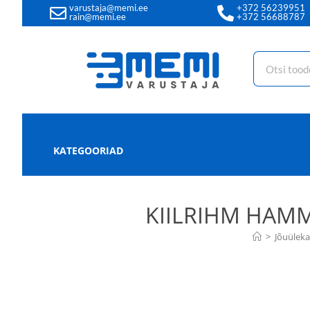
varustaja@memi.ee
+372 56239951
rain@memi.ee
+372 56688787
KATEGOORIAD
KIILRIHM HAM
>
Jõuülek