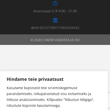
Avamisajad: E-R 9:00 - 17:30
IBAN EE217700771003104562
© 2020 | MEMI VARUSTAJA OÜ
Hindame teie privaatsust
Kasutame küpsiseid teie sirvimiskogemuse
parandamiseks, isikupärastatud sisu esitamiseks ja
liikluse analüüsimiseks. Klõpsates "Nõustun kõigiga",
nõustute küpsiste kasutamisega.