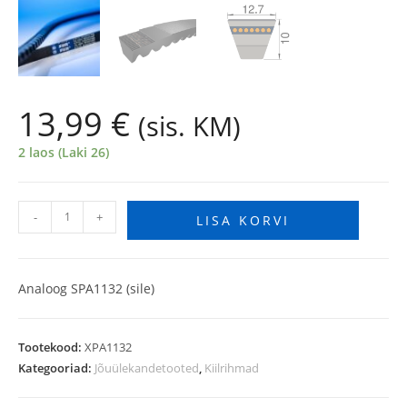
13,99
€
(sis. KM)
2 laos (Laki 26)
-
+
LISA KORVI
Analoog SPA1132 (sile)
Tootekood:
XPA1132
Kategooriad:
Jõuülekandetooted
,
Kiilrihmad