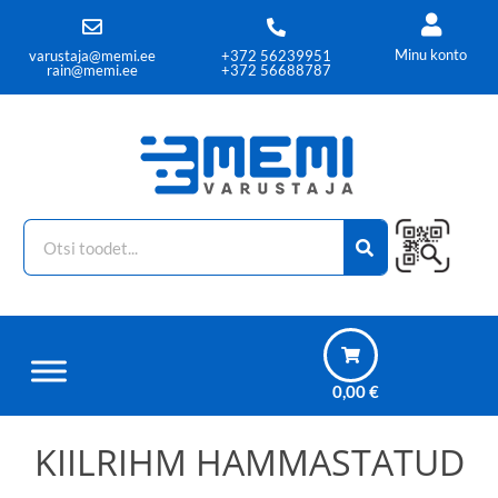
Minu konto
varustaja@memi.ee
+372 56239951
rain@memi.ee
+372 56688787
0,00
€
KIILRIHM HAMMASTATUD