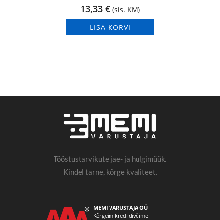
13,33
€
(sis. KM)
LISA KORVI
Tööstustarvikute jae- ja hulgimüük.
Kindel tarne, kõrge kvaliteet.