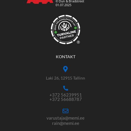
®
KONTAKT
Laki 26, 12915 Tallinn
+372 56239951
+372 56688787
varustaja@memi.ee
rain@memi.ee