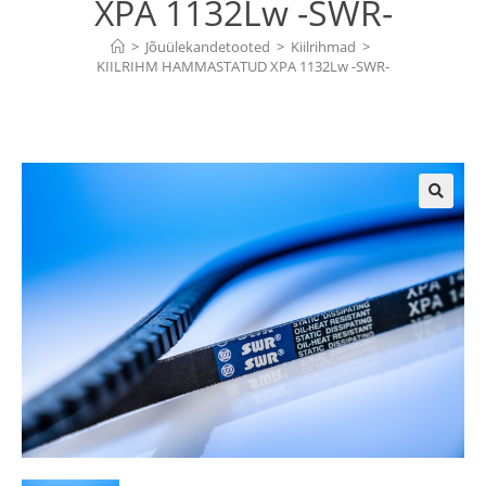
XPA 1132Lw -SWR-
>
Jõuülekandetooted
>
Kiilrihmad
>
KIILRIHM HAMMASTATUD XPA 1132Lw -SWR-
🔍