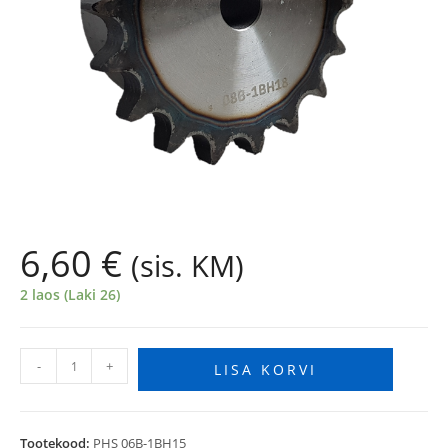
6,60
€
(sis. KM)
2 laos (Laki 26)
-
+
LISA KORVI
Tootekood:
PHS 06B-1BH15