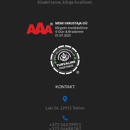
Kindel tarne, kõrge kvaliteet.
®
KONTAKT
Laki 26, 12915 Tallinn
+372 56239951
+372 56688787