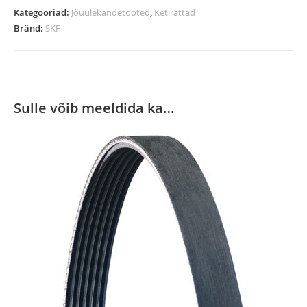
Kategooriad:
Jõuülekandetooted
,
Ketirattad
Bränd:
SKF
Sulle võib meeldida ka…