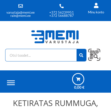
Minu konto
varustaja@memi.ee
+372 56239951
rain@memi.ee
+372 56688787
0,00
€
KETIRATAS RUMMUGA,