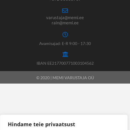
varustaja@memi.ee
rain@memi.ee
Avamisajad: E-R 9:00 - 17:30
IBAN EE217700771003104562
© 2020 | MEMI VARUSTAJA OÜ
Hindame teie privaatsust