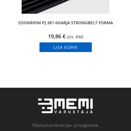
SOONRIHM PJ 381 6HARJA STRONGBELT FORMA
19,86
€
(sis. KM)
LISA KORVI
Tööstustarvikute jae- ja hulgimüük.