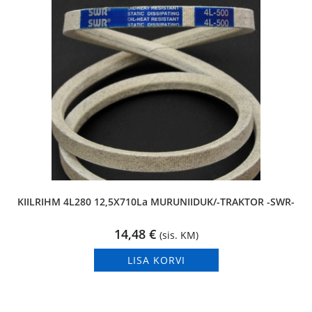
KIILRIHM 4L280 12,5X710La MURUNIIDUK/-TRAKTOR -SWR-
14,48
€
(sis. KM)
LISA KORVI