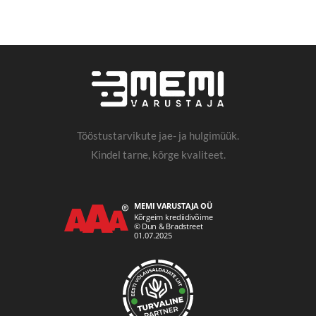
Tööstustarvikute jae- ja hulgimüük.
Kindel tarne, kõrge kvaliteet.