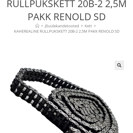
RULLPUKSKETT 20B-2 2,5M
PAKK RENOLD SD
>
Jõuülekandetooted
>
Kett
>
KAHEREALINE RULLPUKSKETT 20B-2 2,5M PAKK RENOLD SD
🔍