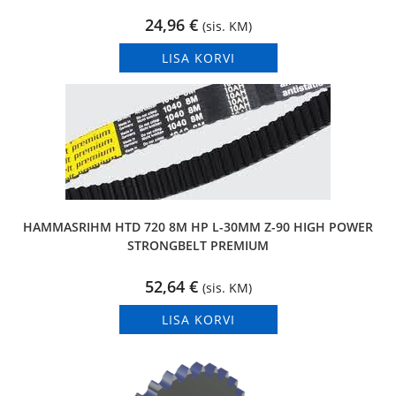
24,96
€
(sis. KM)
LISA KORVI
HAMMASRIHM HTD 720 8M HP L-30MM Z-90 HIGH POWER
STRONGBELT PREMIUM
52,64
€
(sis. KM)
LISA KORVI