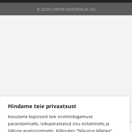
© 2020 | MEMI VARUSTAJA OÜ
Hindame teie privaatsust
Kasutame küpsiseid teie sirvimiskogemuse
parandamiseks, isikupärastatud sisu esitamiseks ja
liikluse analüüsimiseks. Klõpsates "Nõustun kõigiga",