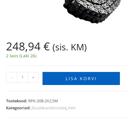
248,94
€
(sis. KM)
2 laos (Laki 26)
-
+
LISA KORVI
Tootekood:
RPK-20B-2X2,5M
Kategooriad:
Jõuülekandetooted
,
Kett