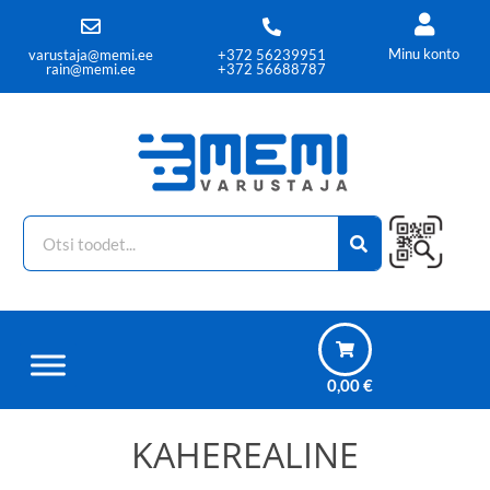
Minu konto
varustaja@memi.ee
+372 56239951
rain@memi.ee
+372 56688787
0,00
€
KAHEREALINE