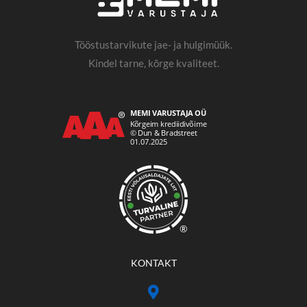
Tööstustarvikute jae- ja hulgimüük.
Kindel tarne, kõrge kvaliteet.
®
KONTAKT