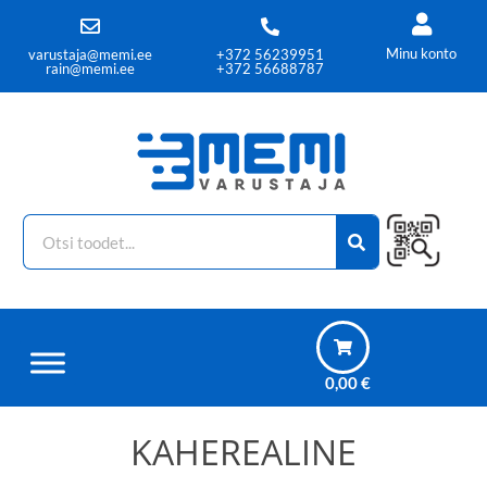
Minu konto
varustaja@memi.ee
+372 56239951
rain@memi.ee
+372 56688787
0,00
€
KAHEREALINE