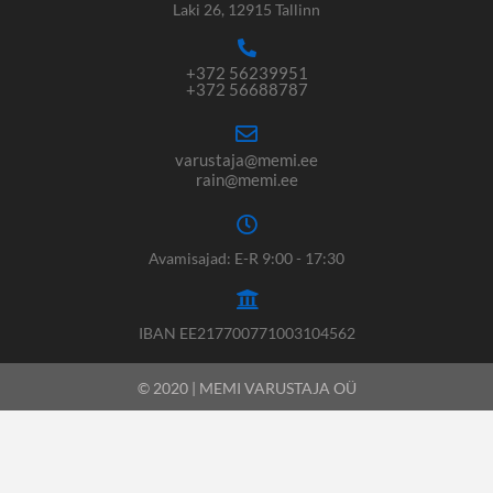
Laki 26, 12915 Tallinn
+372 56239951
+372 56688787
varustaja@memi.ee
rain@memi.ee
Avamisajad: E-R 9:00 - 17:30
IBAN EE217700771003104562
© 2020 | MEMI VARUSTAJA OÜ