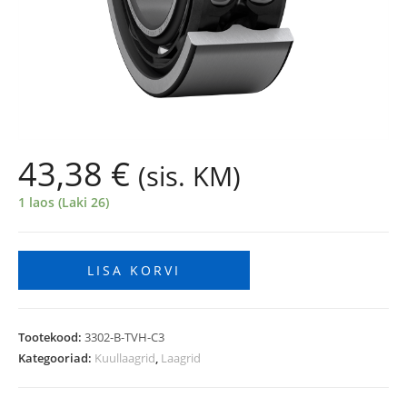
43,38
€
(sis. KM)
1 laos (Laki 26)
LISA KORVI
Tootekood:
3302-B-TVH-C3
Kategooriad:
Kuullaagrid
,
Laagrid