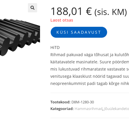
188,01
€
(sis. KM)
🔍
Laost otsas
KÜSI SAADAVUST
HiTD
Rihmad pakuvad väga tõhusat ja kulutõ
käitatavatele masinatele. Suure pöör
mis lukustuvad rihmarataste vastavate s
venitusega klaaskiust nöörid tagavad suu
neopreenkummist padi tagab kõrge nihk
Tootekood:
D8M-1280-30
Kategooriad:
Hammasrihmad
,
Jõuülekandet