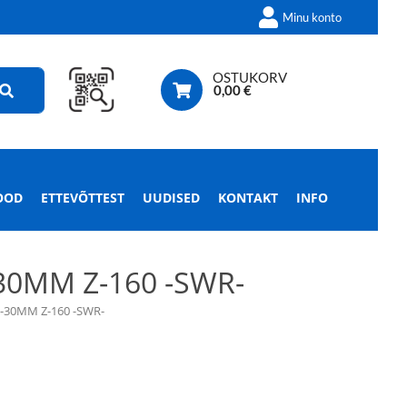
Minu konto
OSTUKORV
0,00
€
OOD
ETTEVÕTTEST
UUDISED
KONTAKT
INFO
0MM Z-160 -SWR-
30MM Z-160 -SWR-