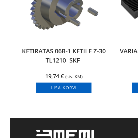
KETIRATAS 06B-1 KETILE Z-30
VARIA
TL1210 -SKF-
19,74
€
(sis. KM)
LISA KORVI