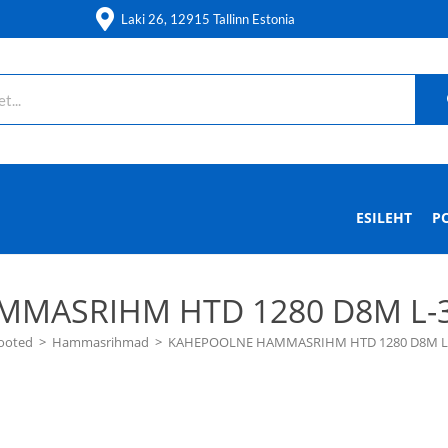
Laki 26, 12915 Tallinn Estonia
ESILEHT
P
MASRIHM HTD 1280 D8M L-3
ooted
>
Hammasrihmad
>
KAHEPOOLNE HAMMASRIHM HTD 1280 D8M L-