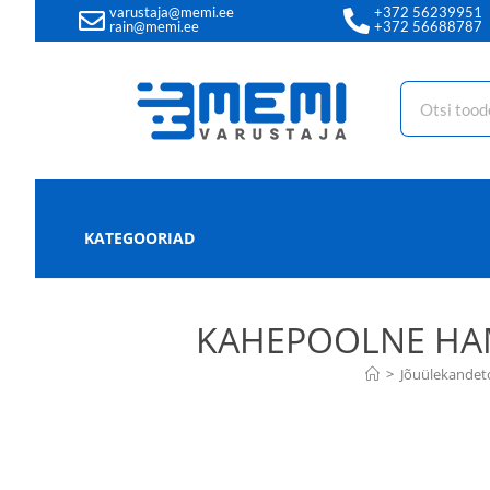
varustaja@memi.ee
+372 56239951
rain@memi.ee
+372 56688787
KATEGOORIAD
KAHEPOOLNE HAM
>
Jõuülekandet