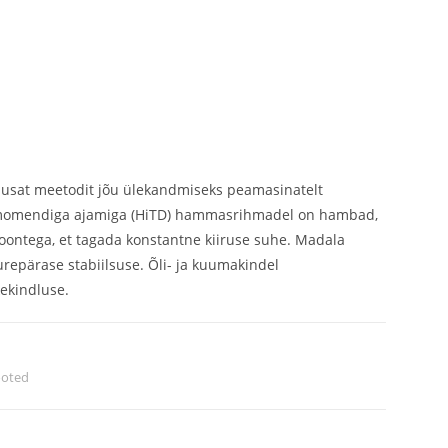
husat meetodit jõu ülekandmiseks peamasinatelt
demomendiga ajamiga (HiTD) hammasrihmadel on hambad,
oontega, et tagada konstantne kiiruse suhe. Madala
repärase stabiilsuse. Õli- ja kuumakindel
ekindluse.
ooted