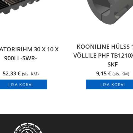
KOONILINE HÜLSS
ATORIRIHM 30 X 10 X
VÕLLILE PHF TB121
900Li -SWR-
SKF
52,33
€
9,15
€
(sis. KM)
(sis. KM)
LISA KORVI
LISA KORVI