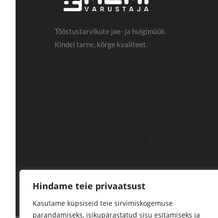
Tööstustarvikute jae- ja hulgimüük.
Kindel tarne, kõrge kvaliteet.
Hindame teie privaatsust
Kasutame küpsiseid teie sirvimiskogemuse
parandamiseks, isikupärastatud sisu esitamiseks ja