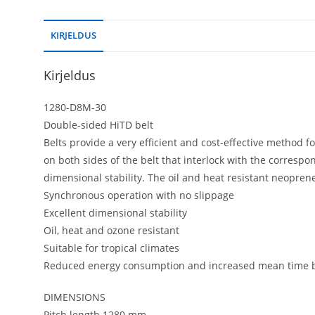
KIRJELDUS
Kirjeldus
1280-D8M-30
Double-sided HiTD belt
Belts provide a very efficient and cost-effective method
on both sides of the belt that interlock with the correspo
dimensional stability. The oil and heat resistant neopre
Synchronous operation with no slippage
Excellent dimensional stability
Oil, heat and ozone resistant
Suitable for tropical climates
Reduced energy consumption and increased mean time b
DIMENSIONS
Pitch length 1280 mm