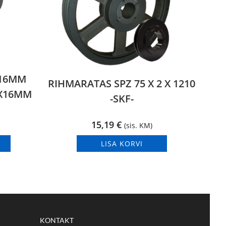
 16MM
RIHMARATAS SPZ 75 X 2 X 1210
0X16MM
-SKF-
15,19
€
(sis. KM)
LISA KORVI
KONTAKT