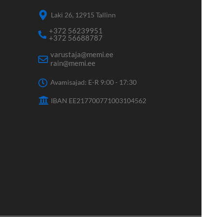
Laki 26, 12915 Tallinn
+372 56239951
+372 56688787
varustaja@memi.ee
rain@memi.ee
Avamisajad: E-R 9:00 - 17:30
IBAN EE217700771003104562