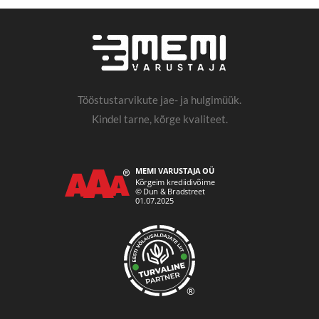
Tööstustarvikute jae- ja hulgimüük.
Kindel tarne, kõrge kvaliteet.
®