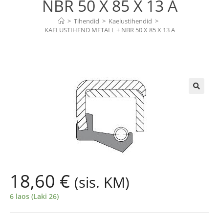
NBR 50 X 85 X 13 A
>
Tihendid
>
Kaelustihendid
>
KAELUSTIHEND METALL + NBR 50 X 85 X 13 A
🔍
18,60
€
(sis. KM)
6 laos (Laki 26)