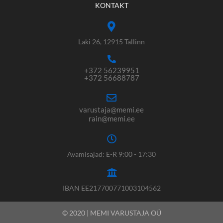
KONTAKT
Laki 26, 12915 Tallinn
+372 56239951
+372 56688787
varustaja@memi.ee
rain@memi.ee
Avamisajad: E-R 9:00 - 17:30
IBAN EE217700771003104562
© 2020 | MEMI VARUSTAJA OÜ