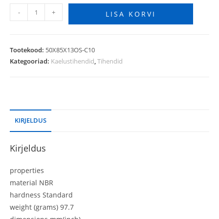
-
+
LISA KORVI
Tootekood:
50X85X13OS-C10
Kategooriad:
Kaelustihendid
,
Tihendid
KIRJELDUS
Kirjeldus
properties
material NBR
hardness Standard
weight (grams) 97.7