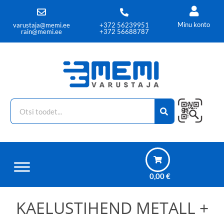
Minu konto
varustaja@memi.ee
+372 56239951
rain@memi.ee
+372 56688787
0,00
€
KAELUSTIHEND METALL +