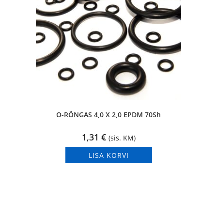
O-RÕNGAS 4,0 X 2,0 EPDM 70Sh
1,31
€
(sis. KM)
LISA KORVI