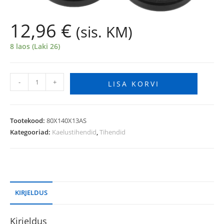
12,96
€
(sis. KM)
8 laos (Laki 26)
-
+
LISA KORVI
Tootekood:
80X140X13AS
Kategooriad:
Kaelustihendid
,
Tihendid
KIRJELDUS
Kirjeldus