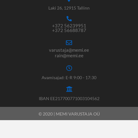
Laki 26, 12915 Tallinn
+372 56239951
+372 56688787
varustaja@memi.ee
rain@memi.ee
Avamisajad: E-R 9:00 - 17:30
IBAN EE217700771003104562
© 2020 | MEMI VARUSTAJA OÜ