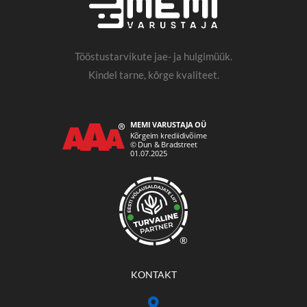
Tööstustarvikute jae- ja hulgimüük.
Kindel tarne, kõrge kvaliteet.
®
KONTAKT