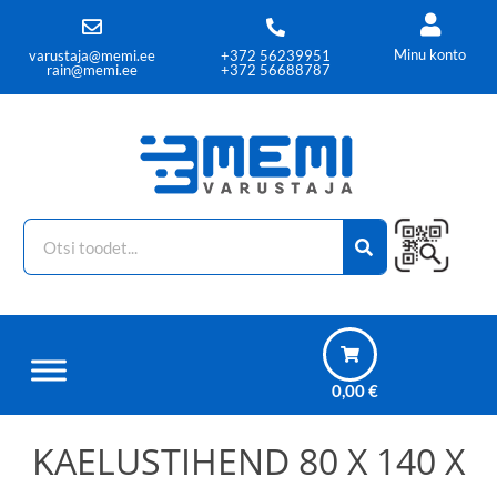
Minu konto
varustaja@memi.ee
+372 56239951
rain@memi.ee
+372 56688787
0,00
€
KAELUSTIHEND 80 X 140 X