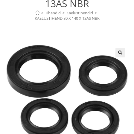
13AS NBR
>
Tihendid
>
Kaelustihendid
>
KAELUSTIHEND 80 X 140 X 13AS NBR
🔍