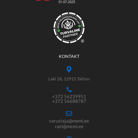
®
KONTAKT
Laki 26, 12915 Tallinn
+372 56239951
+372 56688787
varustaja@memi.ee
rain@memi.ee