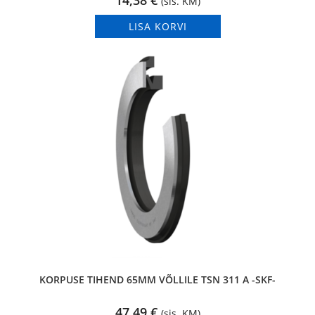
14,38
€
(sis. KM)
LISA KORVI
KORPUSE TIHEND 65MM VÕLLILE TSN 311 A -SKF-
47,49
€
(sis. KM)