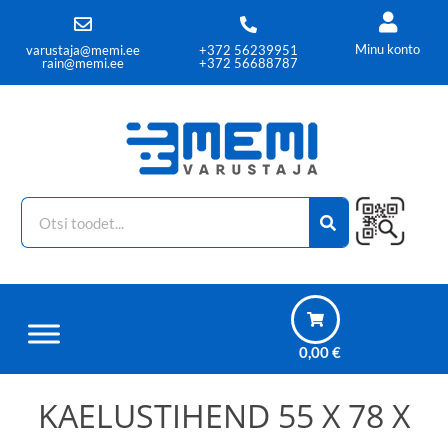
Minu konto
varustaja@memi.ee
+372 56239951
rain@memi.ee
+372 56688787
0,00
€
KAELUSTIHEND 55 X 78 X