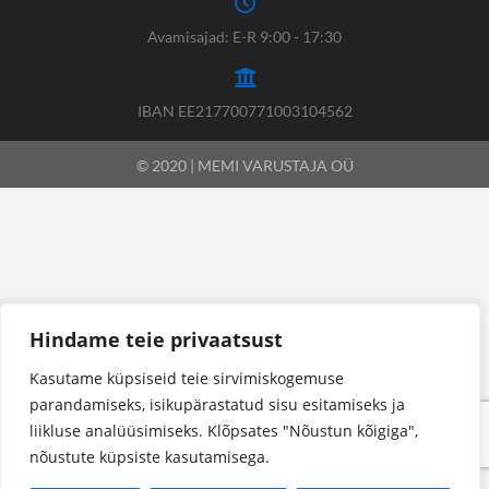
Avamisajad: E-R 9:00 - 17:30
IBAN EE217700771003104562
© 2020 | MEMI VARUSTAJA OÜ
Hindame teie privaatsust
Kasutame küpsiseid teie sirvimiskogemuse
parandamiseks, isikupärastatud sisu esitamiseks ja
liikluse analüüsimiseks. Klõpsates "Nõustun kõigiga",
nõustute küpsiste kasutamisega.