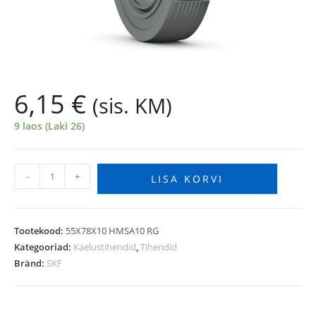
6,15
€
(sis. KM)
9 laos (Laki 26)
-
+
LISA KORVI
Tootekood:
55X78X10 HMSA10 RG
Kategooriad:
Kaelustihendid
,
Tihendid
Bränd:
SKF