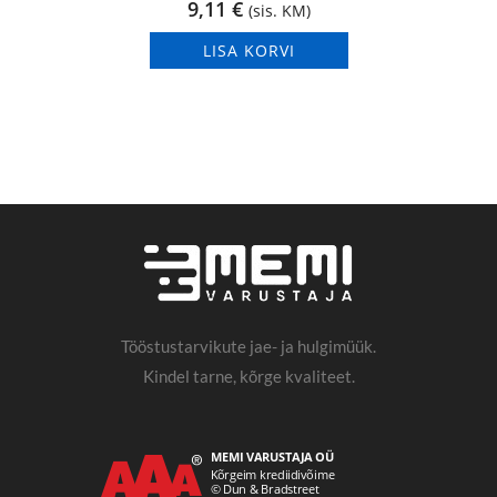
9,11
€
(sis. KM)
LISA KORVI
Tööstustarvikute jae- ja hulgimüük.
Kindel tarne, kõrge kvaliteet.