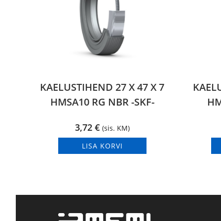
KAELUSTIHEND 27 X 47 X 7
KAELU
HMSA10 RG NBR -SKF-
HM
3,72
€
(sis. KM)
LISA KORVI