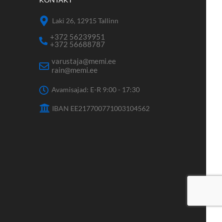
Laki 26, 12915 Tallinn
+372 56239951
+372 56688787
varustaja@memi.ee
rain@memi.ee
Avamisajad: E-R 9:00 - 17:30
IBAN EE217700771003104562