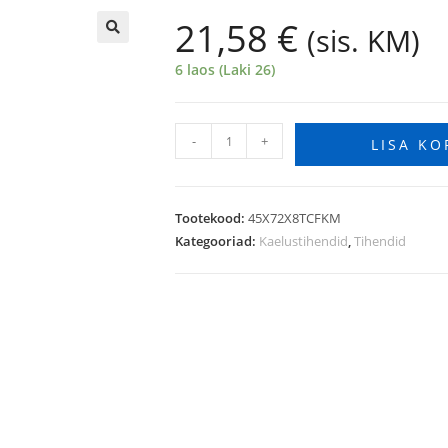
21,58
€
(sis. KM)
🔍
6 laos (Laki 26)
-
+
LISA KO
Tootekood:
45X72X8TCFKM
Kategooriad:
Kaelustihendid
,
Tihendid