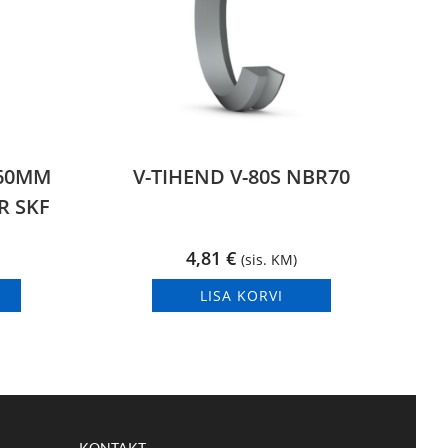
 60MM
V-TIHEND V-80S NBR70
R SKF
4,81
€
(sis. KM)
LISA KORVI
KONTAKT