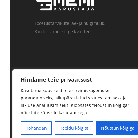
Tööstustarvikute jae- ja hulgimüük.
Kindel tarne, kõrge kvaliteet.
Hindame teie privaatsust
Kasutame küpsiseid teie sirvimiskogemuse
parandamiseks, isikupärastatud sisu esitamiseks ja
liikluse analüüsimiseks. Klõpsates "Nõustun kõigiga",
nõustute küpsiste kasutamisega.
Kohandan
Keeldu kõigist
Nõustun kõigiga