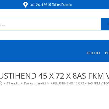
Laki 26, 12915 Tallinn Estonia
ESILEHT
P
USTIHEND 45 X 72 X 8AS FKM 
>
Tihendid
>
Kaelustihendid
>
KAELUSTIHEND 45 X 72 X 8AS FKM VITO