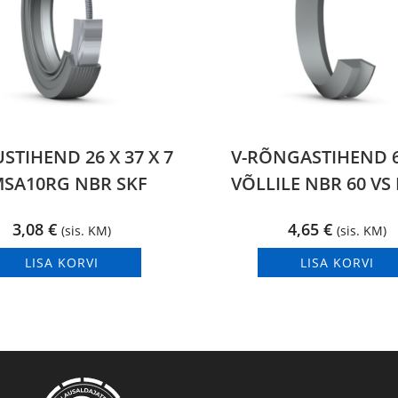
STIHEND 26 X 37 X 7
V-RÕNGASTIHEND
SA10RG NBR SKF
VÕLLILE NBR 60 VS 
3,08
€
4,65
€
(sis. KM)
(sis. KM)
LISA KORVI
LISA KORVI