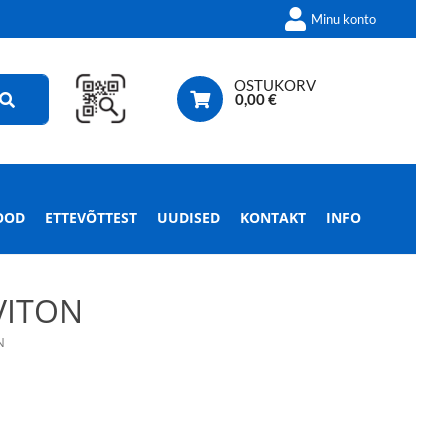
Minu konto
OSTUKORV
0,00
€
OOD
ETTEVÕTTEST
UUDISED
KONTAKT
INFO
VITON
N