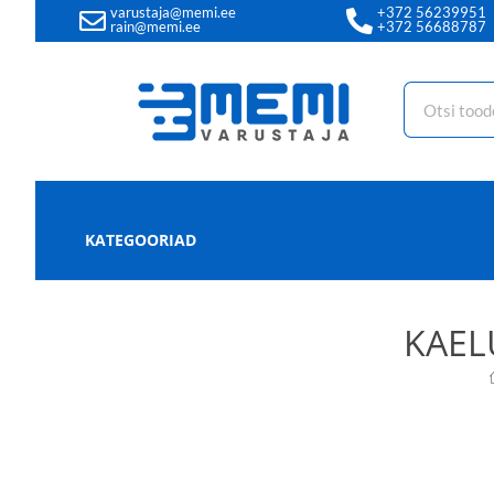
varustaja@memi.ee
+372 56239951
rain@memi.ee
+372 56688787
KATEGOORIAD
KAEL