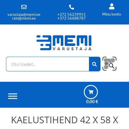
Minu konto
varustaja@memi.ee
+372 56239951
rain@memi.ee
+372 56688787
0,00
€
KAELUSTIHEND 42 X 58 X