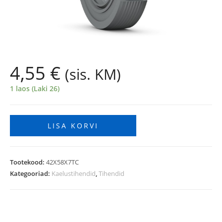
4,55
€
(sis. KM)
1 laos (Laki 26)
LISA KORVI
Tootekood:
42X58X7TC
Kategooriad:
Kaelustihendid
,
Tihendid