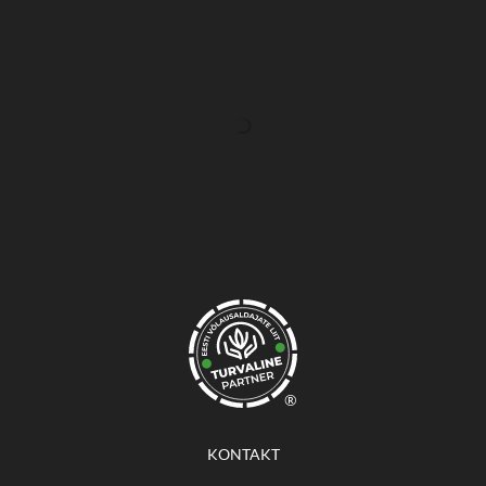
®
KONTAKT
Laki 26, 12915 Tallinn
+372 56239951
+372 56688787
varustaja@memi.ee
rain@memi.ee
Avamisajad: E-R 9:00 - 17:30
IBAN EE217700771003104562