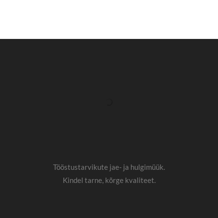
Tööstustarvikute jae- ja hulgimüük.
Kindel tarne, kõrge kvaliteet.