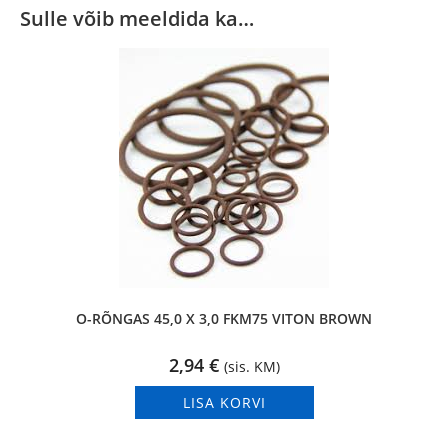
Sulle võib meeldida ka…
O-RÕNGAS 45,0 X 3,0 FKM75 VITON BROWN
2,94
€
(sis. KM)
LISA KORVI