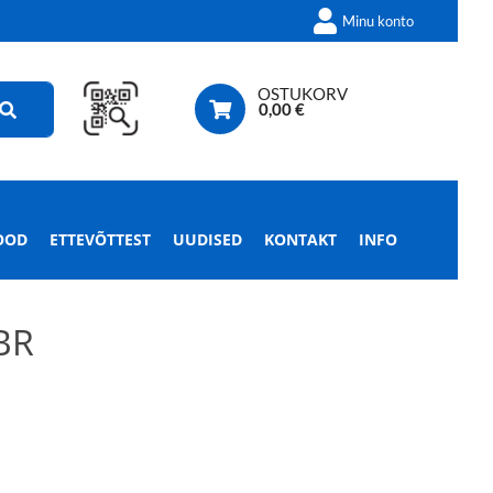
Minu konto
OSTUKORV
0,00
€
OOD
ETTEVÕTTEST
UUDISED
KONTAKT
INFO
BR