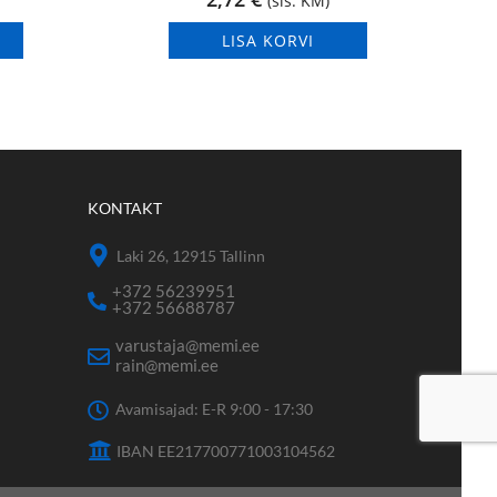
(sis. KM)
LISA KORVI
KONTAKT
Laki 26, 12915 Tallinn
+372 56239951
+372 56688787
varustaja@memi.ee
rain@memi.ee
Avamisajad: E-R 9:00 - 17:30
IBAN EE217700771003104562