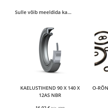
Sulle võib meeldida ka…
KAELUSTIHEND 90 X 140 X
O-RÕNG
12AS NBR
16,02
€