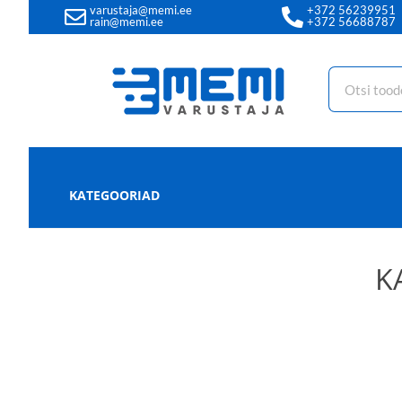
varustaja@memi.ee
+372 56239951
rain@memi.ee
+372 56688787
KATEGOORIAD
K