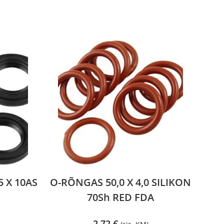
5 X 10AS
O-RÕNGAS 50,0 X 4,0 SILIKON
70Sh RED FDA
2,72
€