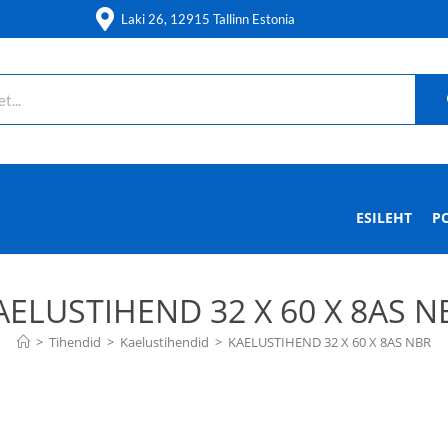
Laki 26, 12915 Tallinn Estonia
ESILEHT
P
AELUSTIHEND 32 X 60 X 8AS N
>
Tihendid
>
Kaelustihendid
>
KAELUSTIHEND 32 X 60 X 8AS NBR