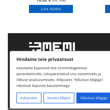
(sis. KM)
LISA KORVI
Hindame teie privaatsust
Tööstustarvikute jae- ja hulgimüük.
Kasutame küpsiseid teie sirvimiskogemuse
Kindel tarne, kõrge kvaliteet.
parandamiseks, isikupärastatud sisu esitamiseks ja
liikluse analüüsimiseks. Klõpsates "Nõustun kõigiga",
nõustute küpsiste kasutamisega.
Kohandan
Keeldu kõigist
Nõustun kõigiga