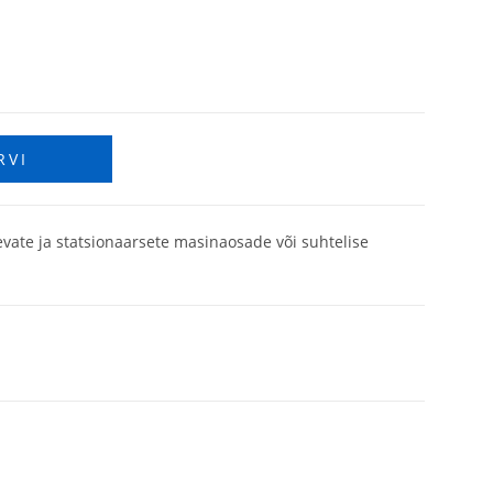
RVI
evate ja statsionaarsete masinaosade või suhtelise