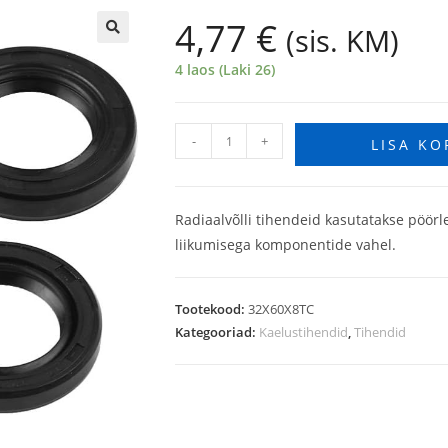
4,77
€
(sis. KM)
🔍
4 laos (Laki 26)
-
+
LISA KO
Radiaalvõlli tihendeid kasutatakse pöörl
liikumisega komponentide vahel.
Tootekood:
32X60X8TC
Kategooriad:
Kaelustihendid
,
Tihendid