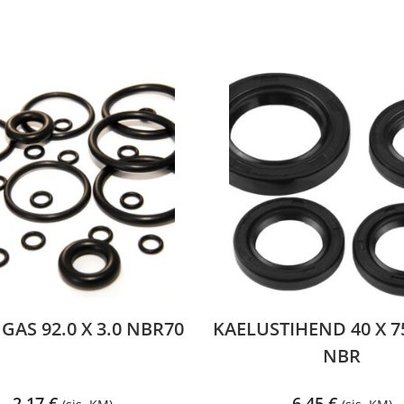
AS 92.0 X 3.0 NBR70
KAELUSTIHEND 40 X 7
NBR
2,17
€
6,45
€