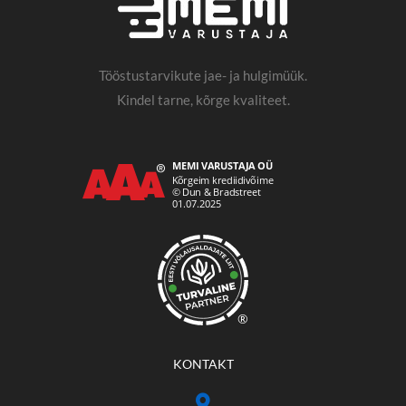
Tööstustarvikute jae- ja hulgimüük.
Kindel tarne, kõrge kvaliteet.
®
KONTAKT