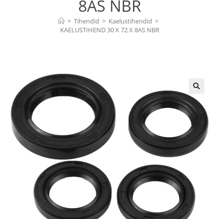
8AS NBR
>
Tihendid
>
Kaelustihendid
>
KAELUSTIHEND 30 X 72 X 8AS NBR
🔍