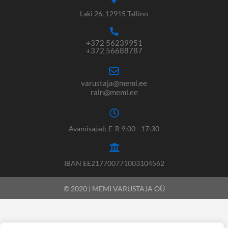
Laki 26, 12915 Tallinn
+372 56239951
+372 56688787
varustaja@memi.ee
rain@memi.ee
Avamisajad: E-R 9:00 - 17:30
IBAN EE217700771003104562
© 2020 | MEMI VARUSTAJA OÜ