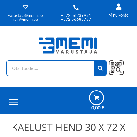
Minu konto
varustaja@memi.ee
+372 56239951
rain@memi.ee
+372 56688787
0,00
€
KAELUSTIHEND 30 X 72 X