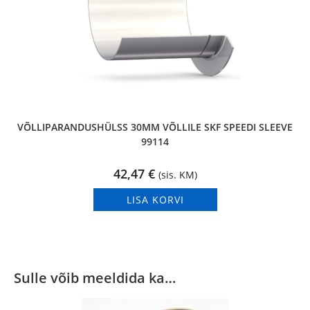
VÕLLIPARANDUSHÜLSS 30MM VÕLLILE SKF SPEEDI SLEEVE
99114
42,47
€
(sis. KM)
LISA KORVI
Sulle võib meeldida ka…