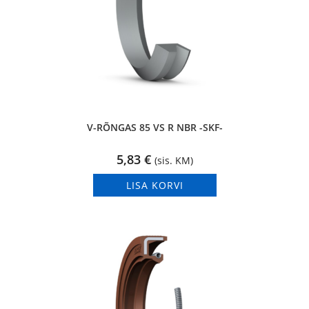
V-RÕNGAS 85 VS R NBR -SKF-
5,83
€
(sis. KM)
LISA KORVI