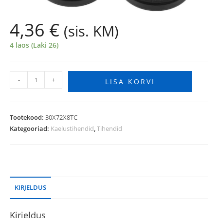
4,36
€
(sis. KM)
4 laos (Laki 26)
-
+
LISA KORVI
Tootekood:
30X72X8TC
Kategooriad:
Kaelustihendid
,
Tihendid
KIRJELDUS
Kirjeldus