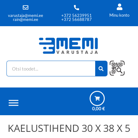
Minu konto
varustaja@memi.ee
+372 56239951
rain@memi.ee
+372 56688787
0,00
€
KAELUSTIHEND 30 X 38 X 5