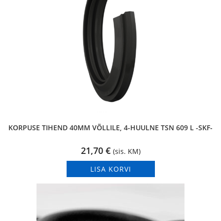
KORPUSE TIHEND 40MM VÕLLILE, 4-HUULNE TSN 609 L -SKF-
21,70
€
(sis. KM)
LISA KORVI