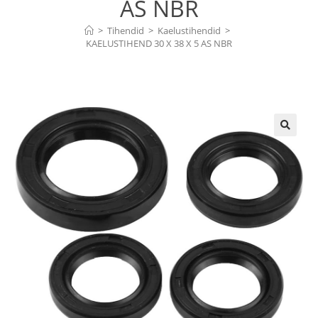
AS NBR
>
Tihendid
>
Kaelustihendid
>
KAELUSTIHEND 30 X 38 X 5 AS NBR
🔍