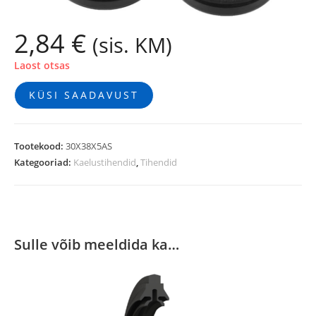
2,84
€
(sis. KM)
Laost otsas
KÜSI SAADAVUST
Tootekood:
30X38X5AS
Kategooriad:
Kaelustihendid
,
Tihendid
Sulle võib meeldida ka…