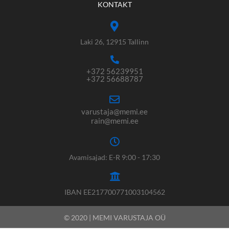
KONTAKT
Laki 26, 12915 Tallinn
+372 56239951
+372 56688787
varustaja@memi.ee
rain@memi.ee
Avamisajad: E-R 9:00 - 17:30
IBAN EE217700771003104562
© 2020 | MEMI VARUSTAJA OÜ