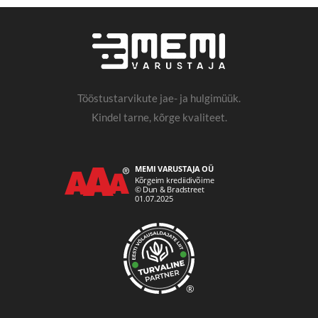
Tööstustarvikute jae- ja hulgimüük.
Kindel tarne, kõrge kvaliteet.
®