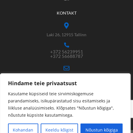
KONTAKT
Laki 26, 12915 Tallinn
+372 56239951
+372 56688787
varustaja@memi.ee
rain@memi.ee
Hindame teie privaatsust
Kasutame küpsiseid teie sirvimiskogemuse
parandamiseks, isikupärastatud sisu esitamiseks ja
Avamisajad: E-R 9:00 - 17:30
liikluse analüüsimiseks. Klõpsates "Nõustun kõigiga",
nõustute küpsiste kasutamisega.
IBAN EE217700771003104562
Kohandan
Keeldu kõigist
Nõustun kõigiga