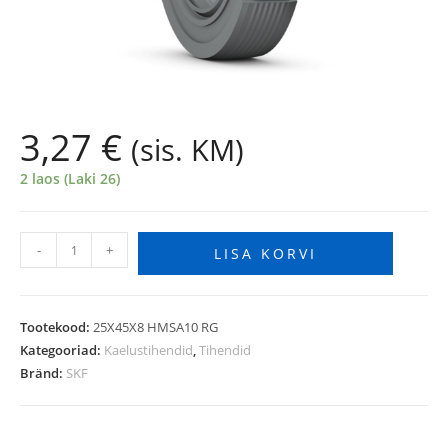
3,27
€
(sis. KM)
2 laos (Laki 26)
-
+
LISA KORVI
Tootekood:
25X45X8 HMSA10 RG
Kategooriad:
Kaelustihendid
,
Tihendid
Bränd:
SKF