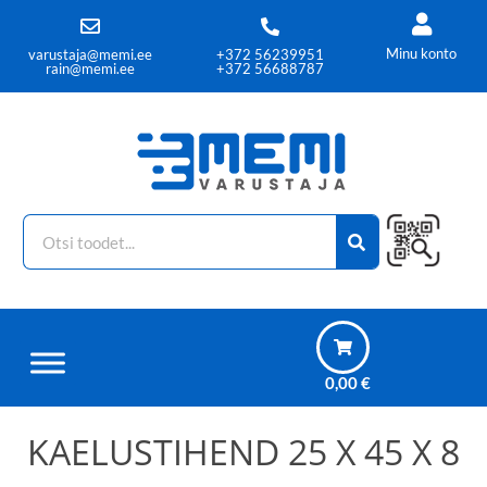
Minu konto
varustaja@memi.ee
+372 56239951
rain@memi.ee
+372 56688787
0,00
€
KAELUSTIHEND 25 X 45 X 8