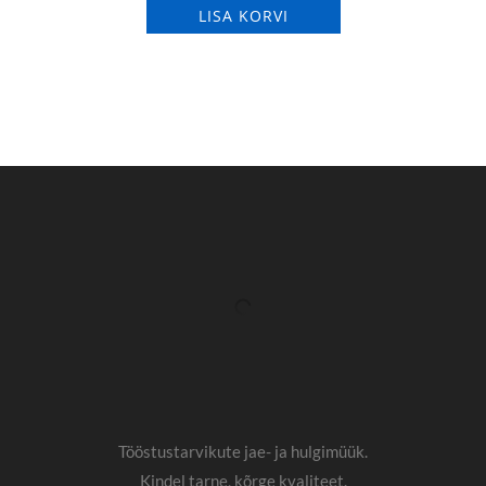
LISA KORVI
Tööstustarvikute jae- ja hulgimüük.
Kindel tarne, kõrge kvaliteet.