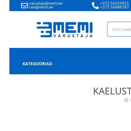
varustaja@memi.ee
+372 56239951
rain@memi.ee
+372 56688787
KATEGOORIAD
KAELUST