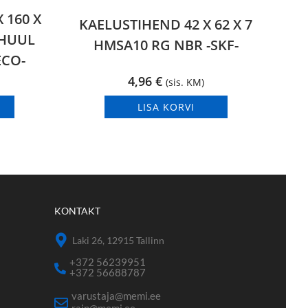
 160 X
KAELUSTIHEND 42 X 62 X 7
 HUUL
HMSA10 RG NBR -SKF-
ECO-
4,96
€
(sis. KM)
LISA KORVI
KONTAKT
Laki 26, 12915 Tallinn
+372 56239951
+372 56688787
varustaja@memi.ee