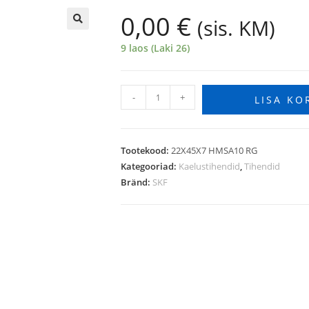
0,00
€
(sis. KM)
🔍
9 laos (Laki 26)
-
+
LISA KO
Tootekood:
22X45X7 HMSA10 RG
Kategooriad:
Kaelustihendid
,
Tihendid
Bränd:
SKF