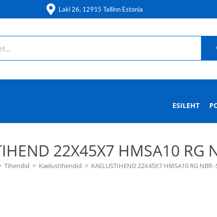
Laki 26, 12915 Tallinn Estonia
ESILEHT
P
IHEND 22X45X7 HMSA10 RG N
>
Tihendid
>
Kaelustihendid
>
KAELUSTIHEND 22X45X7 HMSA10 RG NBR -