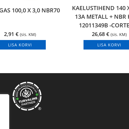
KAELUSTIHEND 140 X
AS 100,0 X 3,0 NBR70
13A METALL + NBR
12011349B -CORT
2,91
€
26,68
€
(sis. KM)
(sis. KM)
LISA KORVI
LISA KORVI
®