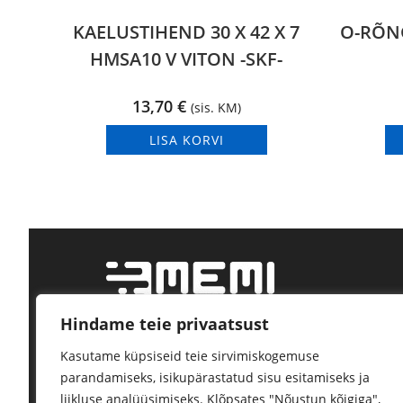
KAELUSTIHEND 30 X 42 X 7
O-RÕNG
HMSA10 V VITON -SKF-
13,70
€
(sis. KM)
LISA KORVI
Hindame teie privaatsust
Tööstustarvikute jae- ja hulgimüük.
Kasutame küpsiseid teie sirvimiskogemuse
Kindel tarne, kõrge kvaliteet.
parandamiseks, isikupärastatud sisu esitamiseks ja
liikluse analüüsimiseks. Klõpsates "Nõustun kõigiga",