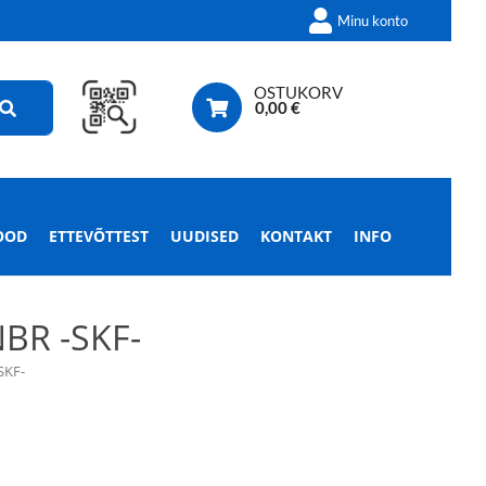
Minu konto
OSTUKORV
0,00
€
OOD
ETTEVÕTTEST
UUDISED
KONTAKT
INFO
BR -SKF-
SKF-