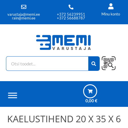
Minu konto
varustaja@memi.ee
+372 56239951
rain@memi.ee
+372 56688787
0,00
€
KAELUSTIHEND 20 X 35 X 6