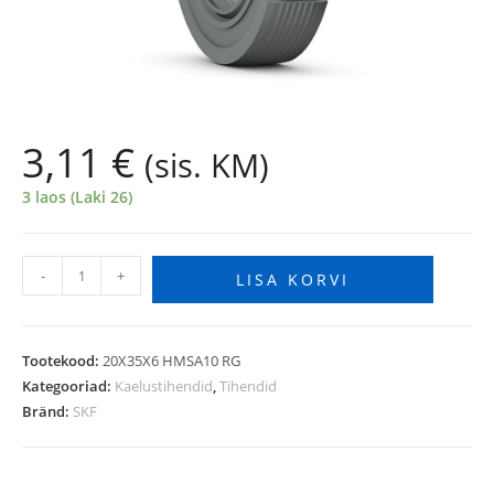
3,11
€
(sis. KM)
3 laos (Laki 26)
-
+
LISA KORVI
Tootekood:
20X35X6 HMSA10 RG
Kategooriad:
Kaelustihendid
,
Tihendid
Bränd:
SKF