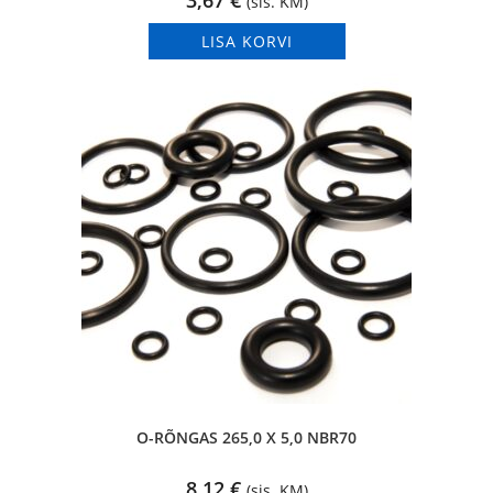
3,67
€
(sis. KM)
LISA KORVI
O-RÕNGAS 265,0 X 5,0 NBR70
8,12
€
(sis. KM)