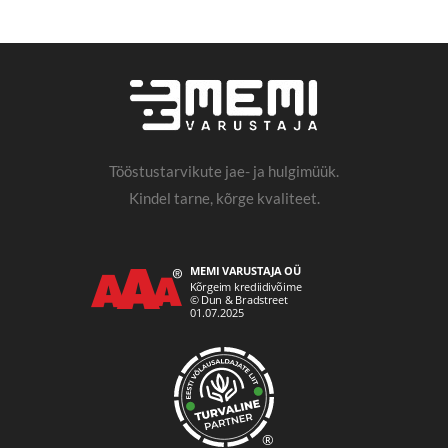
Tööstustarvikute jae- ja hulgimüük.
Kindel tarne, kõrge kvaliteet.
®