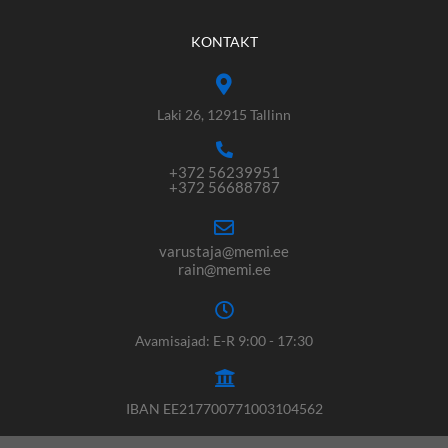
KONTAKT
Laki 26, 12915 Tallinn
+372 56239951
+372 56688787
varustaja@memi.ee
rain@memi.ee
Avamisajad: E-R 9:00 - 17:30
IBAN EE217700771003104562