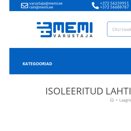
varustaja@memi.ee
+372 56239951
rain@memi.ee
+372 56688787
KATEGOORIAD
ISOLEERITUD LAHT
>
Laagri