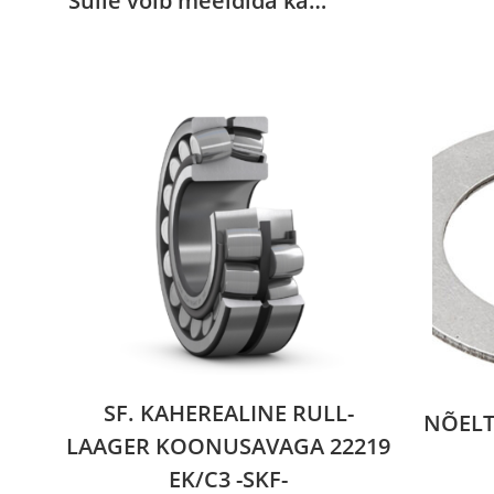
Sulle võib meeldida ka…
SF. KAHEREALINE RULL-
NÕELT
LAAGER KOONUSAVAGA 22219
EK/C3 -SKF-