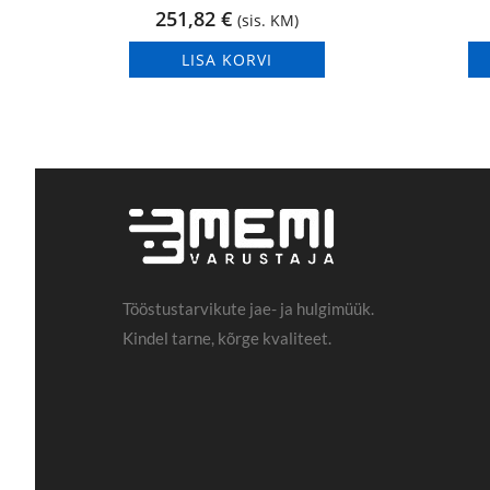
251,82
€
(sis. KM)
LISA KORVI
Tööstustarvikute jae- ja hulgimüük.
Kindel tarne, kõrge kvaliteet.