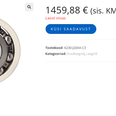
1459,88
€
(sis. K
🔍
Laost otsas
KÜSI SAADAVUST
Tootekood:
6230-J20AA-C3
Kategooriad:
Kuullaagrid
,
Laagrid