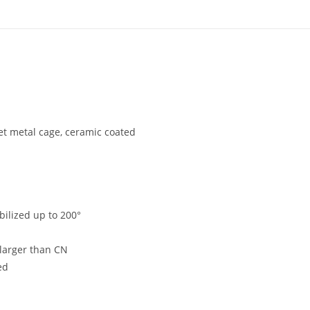
eet metal cage, ceramic coated
bilized up to 200°
 larger than CN
ed