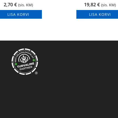
2,70
€
19,82
€
(sis. KM)
(sis. KM)
LISA KORVI
LISA KORVI
®