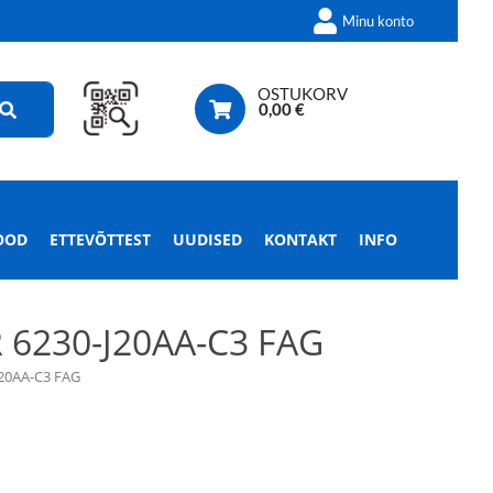
Minu konto
OSTUKORV
0,00
€
OOD
ETTEVÕTTEST
UUDISED
KONTAKT
INFO
6230-J20AA-C3 FAG
20AA-C3 FAG