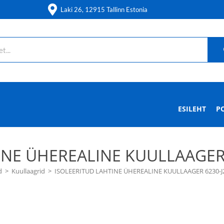
Laki 26, 12915 Tallinn Estonia
ESILEHT
P
INE ÜHEREALINE KUULLAAGER 
d
>
Kuullaagrid
>
ISOLEERITUD LAHTINE ÜHEREALINE KUULLAAGER 6230-J