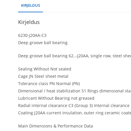
KIRJELDUS
Kirjeldus
6230-J20AA-C3
Deep groove ball bearing
Deep groove ball bearing 62..-J20AA, single row, steel sh
Sealing Without Not sealed
Cage JN Steel sheet metal
Tolerance class PN Normal (PN)
Dimensional / heat stabilization S1 Rings dimensional sta
Lubricant Without Bearing not greased
Radial internal clearance C3 (Group 3) Internal clearance
Coating J20AA current insulation, outer ring ceramic coat
Main Dimensions & Performance Data