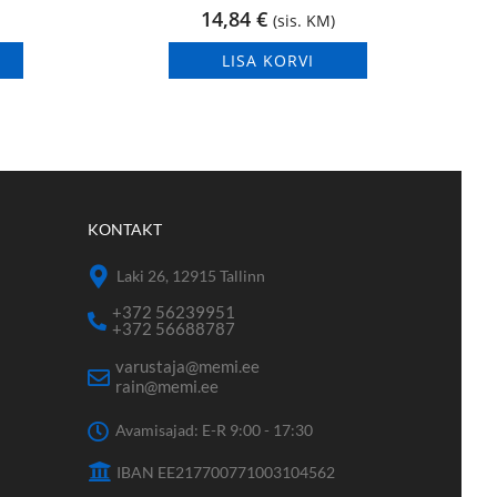
14,84
€
(sis. KM)
LISA KORVI
KONTAKT
Laki 26, 12915 Tallinn
+372 56239951
+372 56688787
varustaja@memi.ee
rain@memi.ee
Avamisajad: E-R 9:00 - 17:30
IBAN EE217700771003104562