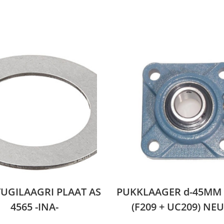
UGILAAGRI PLAAT AS
PUKKLAAGER d-45MM 
4565 -INA-
(F209 + UC209) NE